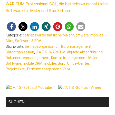
WARICUM Professional SQL, die betriebswirtschaftliche
Software für Maler und Stuckateure
Kategorie:
betriebswirtschaftliche Maler-Software
,
mobiles
Büro
,
Software & EDV
Stichworte:
Betriebsorganisation
,
Büromanagement
,
Büroorganisation
,
C.A.T.S.-WARICUM
,
digitale Aktenführung
,
Dokumentenmanagement
,
Kontaktmanagement
,
Maler-
Software
,
mobile CRM
,
mobiles Büro
,
Office-Center
,
Projektakte
,
Terminmanagement
,
VerA
Seitenspalte
SUCHEN
Malerblog