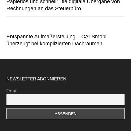
Papierlos und schnell: Die digitale Übergabe von
Rechnungen an das Steuerbüro
Entspannte Aufmaßerstellung – CATSmobil
überzeugt bei komplizierten Dachräumen
Footer
NEWSLETTER ABONNIEREN
Email