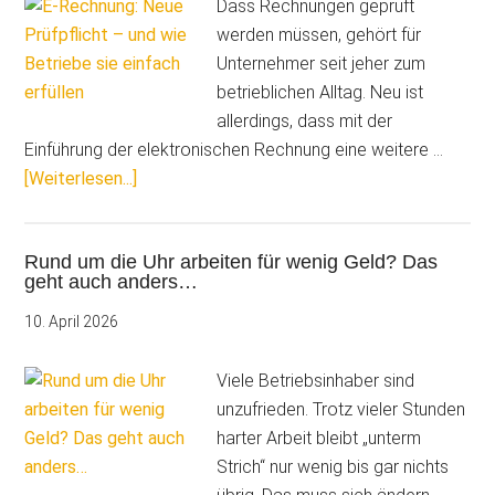
klarer
Dass Rechnungen geprüft
Planung
werden müssen, gehört für
sicher
Unternehmer seit jeher zum
durch
betrieblichen Alltag. Neu ist
den
allerdings, dass mit der
Arbeitsalltag
Einführung der elektronischen Rechnung eine weitere …
ÜberE-
[Weiterlesen...]
Rechnung:
Neue
Rund um die Uhr arbeiten für wenig Geld? Das
Prüfpflicht
geht auch anders…
–
und
10. April 2026
wie
Betriebe
Viele Betriebsinhaber sind
sie
unzufrieden. Trotz vieler Stunden
einfach
harter Arbeit bleibt „unterm
erfüllen
Strich“ nur wenig bis gar nichts