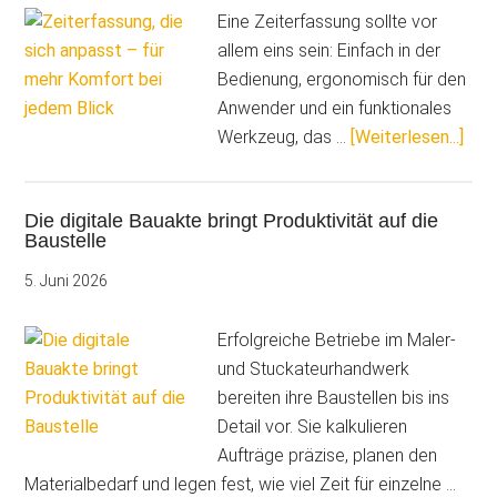
für
Eine Zeiterfassung sollte vor
die
allem eins sein: Einfach in der
nächsten
Bedienung, ergonomisch für den
Schritte
Anwender und ein funktionales
Über
Werkzeug, das …
[Weiterlesen...]
die
sich
Die digitale Bauakte bringt Produktivität auf die
anp
Baustelle
–
für
5. Juni 2026
meh
Kom
Erfolgreiche Betriebe im Maler-
bei
und Stuckateurhandwerk
jed
bereiten ihre Baustellen bis ins
Blic
Detail vor. Sie kalkulieren
Aufträge präzise, planen den
Materialbedarf und legen fest, wie viel Zeit für einzelne …