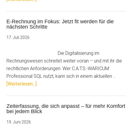
Urlaubsantrag:
Moderne
E-Rechnung im Fokus: Jetzt fit werden für die
Urlaubsplanung
nächsten Schritte
leicht
gemacht
17. Juli 2026
Die Digitalisierung im
Rechnungswesen schreitet weiter voran – und mit ihr die
rechtlichen Anforderungen. Wer C.A.T.S.-WARICUM
Professional SQL nutzt, kann sich in einem aktuellen …
ÜberE-
[Weiterlesen...]
Rechnung
im
Zeiterfassung, die sich anpasst – für mehr Komfort
Fokus:
bei jedem Blick
Jetzt
fit
19. Juni 2026
werden