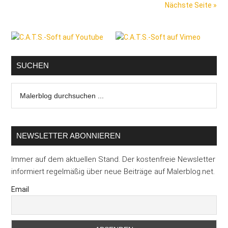
Nächste Seite »
Tempo
und
Seitenspalte
Präzisio
zum
Auftrag
SUCHEN
Malerblog
durchsuchen
...
NEWSLETTER ABONNIEREN
Immer auf dem aktuellen Stand. Der kostenfreie Newsletter
informiert regelmäßig über neue Beiträge auf Malerblog.net.
Email