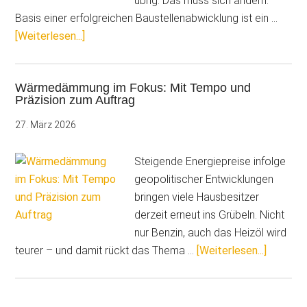
übrig. Das muss sich ändern.
Basis einer erfolgreichen Baustellenabwicklung ist ein …
ÜberRund
[Weiterlesen...]
um
die
Wärmedämmung im Fokus: Mit Tempo und
Uhr
Präzision zum Auftrag
arbeiten
für
27. März 2026
wenig
Geld?
Steigende Energiepreise infolge
Das
geopolitischer Entwicklungen
geht
bringen viele Hausbesitzer
auch
derzeit erneut ins Grübeln. Nicht
anders…
nur Benzin, auch das Heizöl wird
ÜberWä
teurer – und damit rückt das Thema …
[Weiterlesen...]
im
Fokus:
Mit