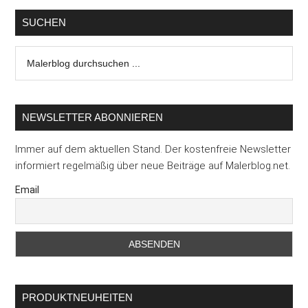
Level
heben
SUCHEN
Malerblog
durchsuchen
...
NEWSLETTER ABONNIEREN
Immer auf dem aktuellen Stand. Der kostenfreie Newsletter
informiert regelmäßig über neue Beiträge auf Malerblog.net.
Email
PRODUKTNEUHEITEN