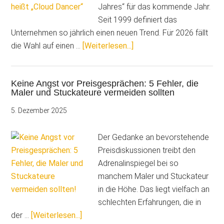
Kirchha
Jahres“ für das kommende Jahr.
Seit 1999 definiert das
Unternehmen so jährlich einen neuen Trend. Für 2026 fällt
ÜberPantone:
die Wahl auf einen …
[Weiterlesen...]
Farbe
des
Keine Angst vor Preisgesprächen: 5 Fehler, die
Jahres
Maler und Stuckateure vermeiden sollten
2026
heißt
5. Dezember 2025
„Cloud
Dancer“
Der Gedanke an bevorstehende
Preisdiskussionen treibt den
Adrenalinspiegel bei so
manchem Maler und Stuckateur
in die Höhe. Das liegt vielfach an
schlechten Erfahrungen, die in
ÜberKeine
der …
[Weiterlesen...]