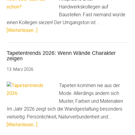
Handwerkskollegen auf
Baustellen. Fast niemand würde
einen Kollegen siezen! Der Umgangston ist …
ÜberKommunikation
[Weiterlesen...]
im
Betrieb:
Tapetentrends 2026: Wenn Wände Charakter
Siezt
zeigen
du
noch
13. März 2026
oder
duzt
Tapeten kommen nie aus der
du
Mode. Allerdings ändern sich
schon?
Muster, Farben und Materialien.
Im Jahr 2026 zeigt sich die Wandgestaltung besonders
vielseitig: Persönlichkeit, Naturverbundenheit und …
ÜberTapetentrends
[Weiterlesen...]
2026: