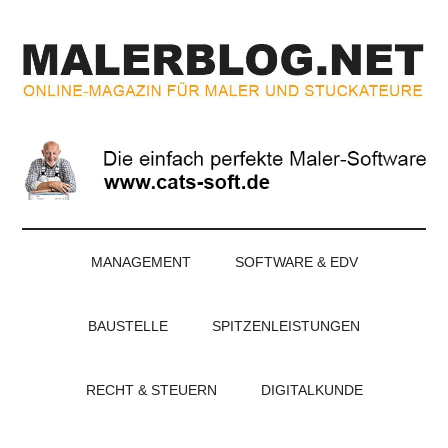
Zum
Skip
Zur
Zur
Inhalt
to
Seitenspalte
Fußzeile
springen
secondary
springen
springen
menu
MALERBLOG.NE
Online-
Magazin
für
Maler
und
Stuckateure
MANAGEMENT
SOFTWARE & EDV
BAUSTELLE
SPITZENLEISTUNGEN
RECHT & STEUERN
DIGITALKUNDE