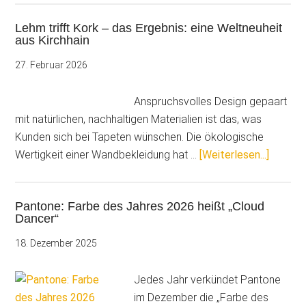
Wenn
Lehm trifft Kork – das Ergebnis: eine Weltneuheit
Wände
aus Kirchhain
Charakter
zeigen
27. Februar 2026
Anspruchsvolles Design gepaart
mit natürlichen, nachhaltigen Materialien ist das, was
Kunden sich bei Tapeten wünschen. Die ökologische
ÜberLe
Wertigkeit einer Wandbekleidung hat …
[Weiterlesen...]
trifft
Kork
Pantone: Farbe des Jahres 2026 heißt „Cloud
–
Dancer“
das
Ergebni
18. Dezember 2025
eine
Weltne
Jedes Jahr verkündet Pantone
aus
im Dezember die „Farbe des