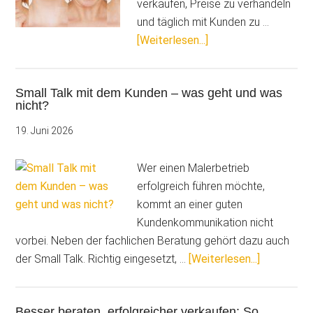
verkaufen, Preise zu verhandeln
und täglich mit Kunden zu …
ÜberVier
[Weiterlesen...]
Kundentypen,
vier
Small Talk mit dem Kunden – was geht und was
Strategien:
nicht?
So
kommunizieren
19. Juni 2026
Malerbetriebe
erfolgreicher
Wer einen Malerbetrieb
erfolgreich führen möchte,
kommt an einer guten
Kundenkommunikation nicht
vorbei. Neben der fachlichen Beratung gehört dazu auch
ÜberSmall
der Small Talk. Richtig eingesetzt, …
[Weiterlesen...]
Talk
mit
Besser beraten, erfolgreicher verkaufen: So
dem