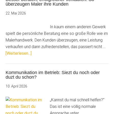
überzeugen Maler ihre Kunden
Kunden
–
22. Mai 2026
was
geht
In kaum einem anderen Gewerk
und
spielt die persönliche Beratung eine so große Rolle wie im
was
Malerhandwerk. Den Kunden überzeugen, eine Leistung
nicht?
verkaufen und dann zufriedenstellen, das passiert nicht …
ÜberBesser
[Weiterlesen...]
beraten,
erfolgreicher
Kommunikation im Betrieb: Siezt du noch oder
verkaufen:
duzt du schon?
So
überzeugen
10. April 2026
Maler
ihre
„Kannst du mal schnell helfen?“
Kunden
Das ist eine völlig normale
Ansprache unter