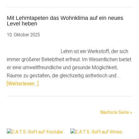
Angst
vor
Mit Lehmtapeten das Wohnklima auf ein neues
Preisgesprächen:
Level heben
5
Fehler,
10. Oktober 2025
die
Maler
Lehm ist ein Werkstoff, der sich
und
immer größerer Beliebtheit erfreut. Im Wesentlichen bietet
Stuckateure
er eine umweltfreundliche und gesunde Möglichkeit,
vermeiden
Räume zu gestalten, die gleichzeitig ästhetisch und …
sollten
ÜberMit
[Weiterlesen...]
Lehmtapeten
das
Wohnklima
Nächste Seite »
auf
ein
Seitenspalte
neues