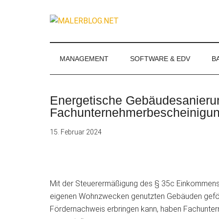
Zum
Skip
Zur
Zur
Inhalt
to
Seitenspalte
Fußzeile
MALERBLOG.
springen
secondary
springen
springen
Online-
menu
Magazin
für
MANAGEMENT
SOFTWARE & EDV
B
Maler
und
Stuckateure
Energetische Gebäudesanieru
Fachunternehmerbescheinigung 
15. Februar 2024
Mit der Steuerermäßigung des § 35c Einkommen
eigenen Wohnzwecken genutzten Gebäuden geförde
Fördernachweis erbringen
kann, haben Fachuntern