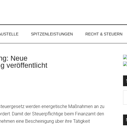
NET
AUSTELLE
SPITZENLEISTUNGEN
RECHT & STEUERN
ng: Neue
S
veröffentlicht
Ma
d
steuergesetz werden energetische Maßnahmen an zu
...
rt. Damit der Steuerpflichtige beim Finanzamt den
ehmen eine Bescheinigung über ihre Tätigkeit