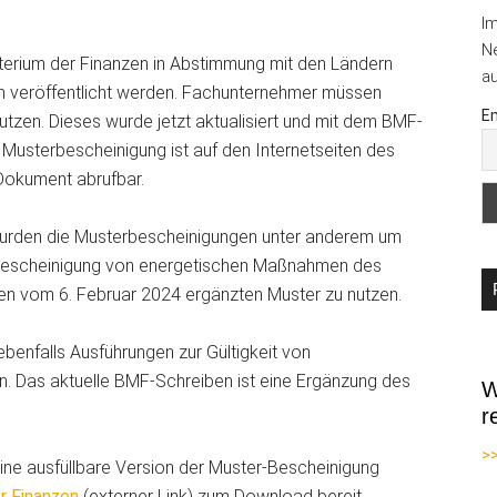
I
Ne
sterium der Finanzen in Abstimmung mit den Ländern
au
n veröffentlicht werden. Fachunternehmer müssen
Em
zen. Dieses wurde jetzt aktualisiert und mit dem BMF-
 Musterbescheinigung ist auf den Internetseiten des
Dokument abrufbar.
urden die Musterbescheinigungen unter anderem um
Bescheinigung von energetischen Maßnahmen des
en vom 6. Februar 2024 ergänzten Muster zu nutzen.
enfalls Ausführungen zur Gültigkeit von
n. Das aktuelle BMF-Schreiben ist eine Ergänzung des
W
r
>
ne ausfüllbare Version der Muster-Bescheinigung
r Finanzen
(externer Link) zum Download bereit.