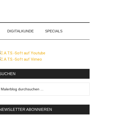
DIGITALKUNDE
SPECIALS
eitenspalte
SUCHEN
lerblog
urchsuchen
NEWSLETTER ABONNIEREN