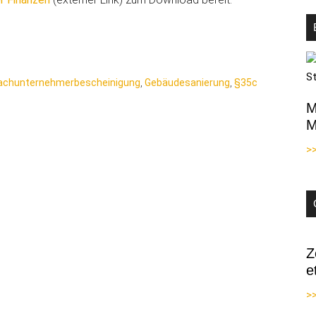
achunternehmerbescheinigung
,
Gebäudesanierung
,
§35c
M
M
>
Z
e
>>