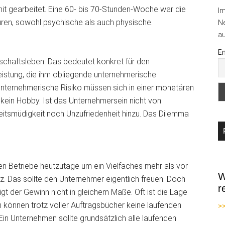
t gearbeitet. Eine 60- bis 70-Stunden-Woche war die
I
uren, sowohl psychische als auch physische.
Ne
au
Em
schaftsleben. Das bedeutet konkret für den
eistung, die ihm obliegende unternehmerische
unternehmerische Risiko müssen sich in einer monetären
 kein Hobby. Ist das Unternehmersein nicht von
eitsmüdigkeit noch Unzufriedenheit hinzu. Das Dilemma
n Betriebe heutzutage um ein Vielfaches mehr als vor
W
. Das sollte den Unternehmer eigentlich freuen. Doch
r
eigt der Gewinn nicht in gleichem Maße. Oft ist die Lage
 können trotz voller Auftragsbücher keine laufenden
>
 Ein Unternehmen sollte grundsätzlich alle laufenden