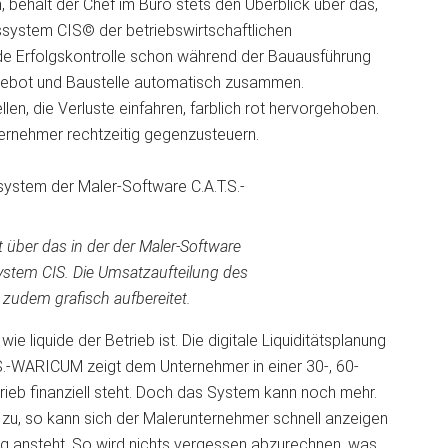
, behält der Chef im Büro stets den Überblick über das,
nssystem CIS© der betriebswirtschaftlichen
nde Erfolgskontrolle schon während der Bauausführung
Angebot und Baustelle automatisch zusammen.
n, die Verluste einfahren, farblich rot hervorgehoben.
ernehmer rechtzeitig gegenzusteuern.
gt über das in der der Maler-Software
ystem CIS. Die Umsatzaufteilung des
 zudem grafisch aufbereitet.
e liquide der Betrieb ist. Die digitale Liquiditätsplanung
.S.-WARICUM zeigt dem Unternehmer in einer 30-, 60-
ieb finanziell steht. Doch das System kann noch mehr.
s zu, so kann sich der Malerunternehmer schnell anzeigen
ng ansteht. So wird nichts vergessen abzurechnen, was