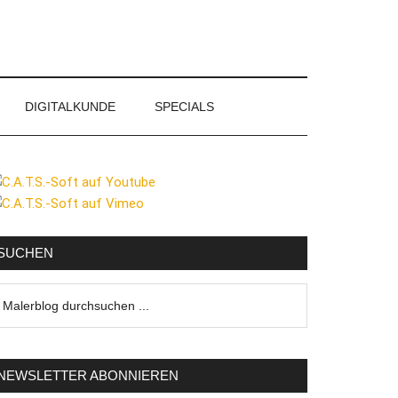
DIGITALKUNDE
SPECIALS
eitenspalte
SUCHEN
lerblog
urchsuchen
NEWSLETTER ABONNIEREN