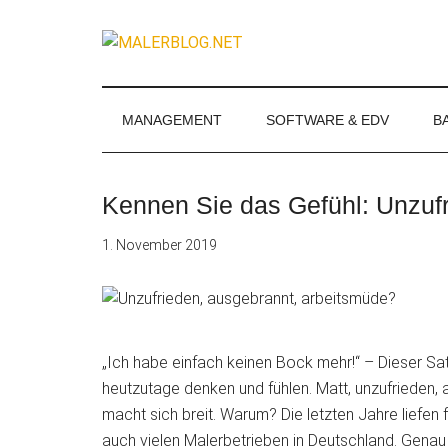
Zum
Skip
Zur
Zur
Inhalt
to
Seitenspalte
Fußzeile
MALERBLOG.
springen
secondary
springen
springen
Online-
menu
Magazin
für
MANAGEMENT
SOFTWARE & EDV
B
Maler
und
Stuckateure
Kennen Sie das Gefühl: Unzuf
1. November 2019
„Ich habe einfach keinen Bock mehr!“ – Dieser Sa
heutzutage denken und fühlen. Matt, unzufrieden,
macht sich breit. Warum? Die letzten Jahre liefen f
auch vielen Malerbetrieben in Deutschland. Genau