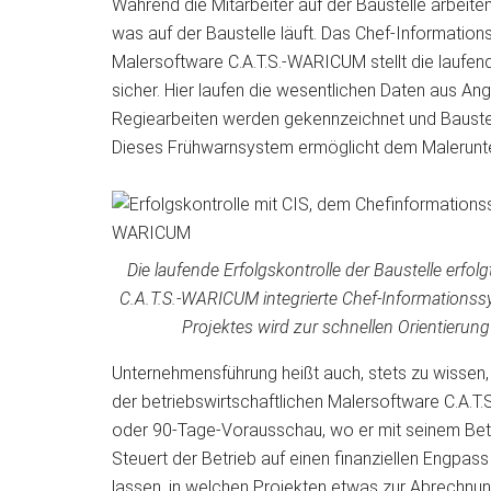
Während die Mitarbeiter auf der Baustelle arbeiten
was auf der Baustelle läuft. Das Chef-Informatio
Malersoftware C.A.T.S.-WARICUM stellt die laufe
sicher. Hier laufen die wesentlichen Daten aus 
Regiearbeiten werden gekennzeichnet und Baustelle
Dieses Frühwarnsystem ermöglicht dem Malerunt
Die laufende Erfolgskontrolle der Baustelle erfol
C.A.T.S.-WARICUM integrierte Chef-Informationss
Projektes wird zur schnellen Orientierung
Unternehmensführung heißt auch, stets zu wissen, wi
der betriebswirtschaftlichen Malersoftware C.A.T
oder 90-Tage-Vorausschau, wo er mit seinem Betr
Steuert der Betrieb auf einen finanziellen Engpas
lassen, in welchen Projekten etwas zur Abrechnu