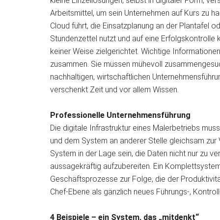
kleine Einzellösungen, selbst in digitaler Form, v
Arbeitsmittel, um sein Unternehmen auf Kurs zu ha
Cloud führt, die Einsatzplanung an der Plantafel od
Stundenzettel nutzt und auf eine Erfolgskontrolle 
keiner Weise zielgerichtet. Wichtige Informationen
zusammen. Sie müssen mühevoll zusammengesuch
nachhaltigen, wirtschaftlichen Unternehmensführun
verschenkt Zeit und vor allem Wissen.
Professionelle Unternehmensführung
Die digitale Infrastruktur eines Malerbetriebs mu
und dem System an anderer Stelle gleichsam zur 
System in der Lage sein, die Daten nicht nur zu v
aussagekräftig aufzubereiten. Ein Komplettsystem h
Geschäftsprozesse zur Folge, die der Produktivit
Chef-Ebene als gänzlich neues Führungs-, Kontrol
4 Beispiele – ein System, das „mitdenkt“