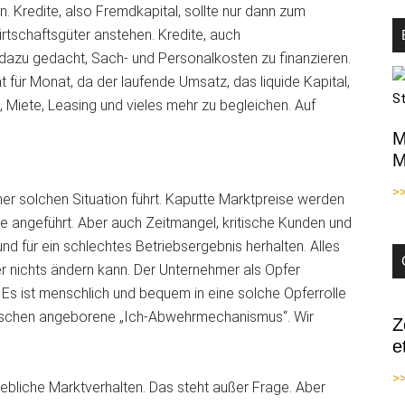
Kredite, also Fremdkapital, sollte nur dann zum
rtschaftsgüter anstehen. Kredite, auch
 dazu gedacht, Sach- und Personalkosten zu finanzieren.
 für Monat, da der laufende Umsatz, das liquide Kapital,
, Miete, Leasing und vieles mehr zu begleichen. Auf
M
M
>
einer solchen Situation führt. Kaputte Marktpreise werden
ere angeführt. Aber auch Zeitmangel, kritische Kunden und
nd für ein schlechtes Betriebsergebnis herhalten. Alles
r nichts ändern kann. Der Unternehmer als Opfer
 Es ist menschlich und bequem in eine solche Opferrolle
Menschen angeborene „Ich-Abwehrmechanismus“. Wir
Z
e
>>
ebliche Marktverhalten. Das steht außer Frage. Aber