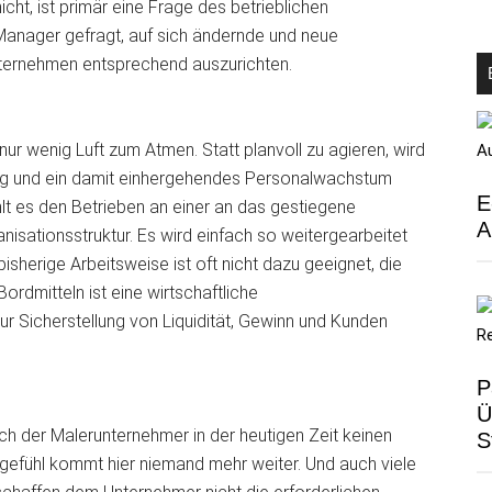
cht, ist primär eine Frage des betrieblichen
Manager gefragt, auf sich ändernde und neue
ternehmen entsprechend auszurichten.
 wenig Luft zum Atmen. Statt planvoll zu agieren, wird
stieg und ein damit einhergehendes Personalwachstum
E
lt es den Betrieben an einer an das gestiegene
A
sationsstruktur. Es wird einfach so weitergearbeitet
bisherige Arbeitsweise ist oft nicht dazu geeignet, die
rdmitteln ist eine wirtschaftliche
r Sicherstellung von Liquidität, Gewinn und Kunden
P
Ü
h der Malerunternehmer in der heutigen Zeit keinen
S
hgefühl kommt hier niemand mehr weiter. Und auch viele