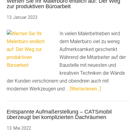
Werten Sie Ihr Malerbüro endlich auf: Der Weg
Geld
zur produktiven Büroarbeit
verdienen
13. Januar 2023
In vielen Malerbetrieben wird
dem Malerbüro viel zu wenig
Aufmerksamkeit geschenkt.
Während die Mitarbeiter auf der
Baustelle mit neuesten und
kreativen Techniken die Wände
der Kunden verschönern und obendrein auch mit
ÜberWerten
modernen Werkzeugen und …
[Weiterlesen...]
Sie
Ihr
Entspannte Aufmaßerstellung – CATSmobil
Malerbüro
überzeugt bei komplizierten Dachräumen
endlich
auf:
13. Mai 2022
Der