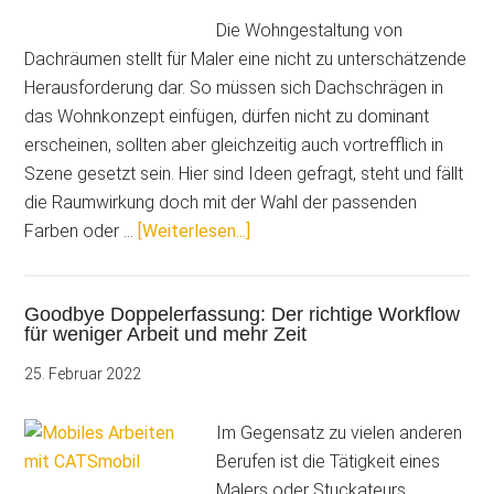
Weg
Die Wohngestaltung von
zur
Dachräumen stellt für Maler eine nicht zu unterschätzende
produktiven
Herausforderung dar. So müssen sich Dachschrägen in
Büroarbeit
das Wohnkonzept einfügen, dürfen nicht zu dominant
erscheinen, sollten aber gleichzeitig auch vortrefflich in
Szene gesetzt sein. Hier sind Ideen gefragt, steht und fällt
die Raumwirkung doch mit der Wahl der passenden
ÜberEntspannte
Farben oder …
[Weiterlesen...]
Aufmaßerstellung
–
Goodbye Doppelerfassung: Der richtige Workflow
CATSmobil
für weniger Arbeit und mehr Zeit
überzeugt
bei
25. Februar 2022
komplizierten
Dachräumen
Im Gegensatz zu vielen anderen
Berufen ist die Tätigkeit eines
Malers oder Stuckateurs