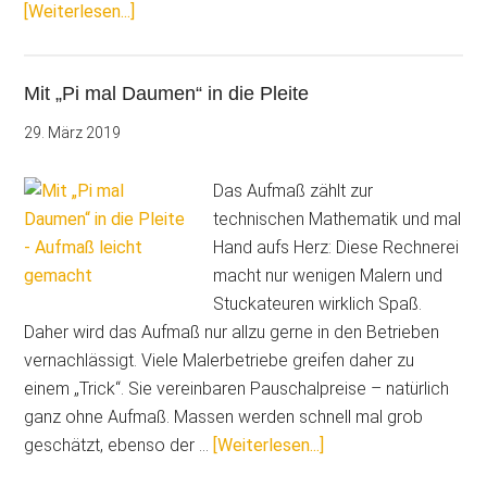
ÜberSanierungsanfragen
[Weiterlesen...]
effizient
bearbeiten
Mit „Pi mal Daumen“ in die Pleite
–
Angebot,
29. März 2019
Aufmaß
und
Das Aufmaß zählt zur
Fotodokumentation
technischen Mathematik und mal
Hand aufs Herz: Diese Rechnerei
macht nur wenigen Malern und
Stuckateuren wirklich Spaß.
Daher wird das Aufmaß nur allzu gerne in den Betrieben
vernachlässigt. Viele Malerbetriebe greifen daher zu
einem „Trick“. Sie vereinbaren Pauschalpreise – natürlich
ganz ohne Aufmaß. Massen werden schnell mal grob
ÜberMit
geschätzt, ebenso der …
[Weiterlesen...]
„Pi