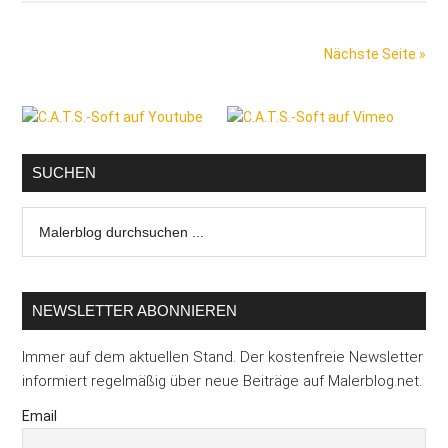
mal
Daumen“
Nächste Seite »
in
die
Seitenspalte
Pleite
SUCHEN
Malerblog
durchsuchen
...
NEWSLETTER ABONNIEREN
Immer auf dem aktuellen Stand. Der kostenfreie Newsletter
informiert regelmäßig über neue Beiträge auf Malerblog.net.
Email