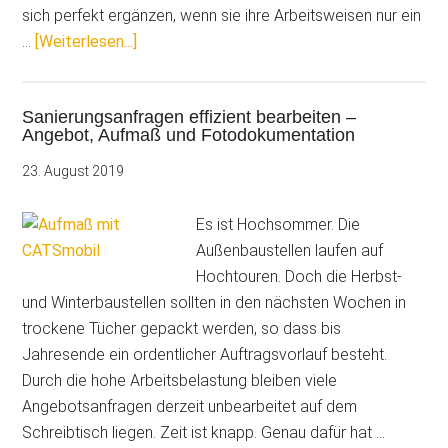
sich perfekt ergänzen, wenn sie ihre Arbeitsweisen nur ein
ÜberMitarbeiter
…
[Weiterlesen...]
vernetzen
–
Sanierungsanfragen effizient bearbeiten –
Mehr
Angebot, Aufmaß und Fotodokumentation
Effizienz
im
23. August 2019
Büro
und
Es ist Hochsommer. Die
auf
Außenbaustellen laufen auf
der
Hochtouren. Doch die Herbst-
Baustelle
und Winterbaustellen sollten in den nächsten Wochen in
trockene Tücher gepackt werden, so dass bis
Jahresende ein ordentlicher Auftragsvorlauf besteht.
Durch die hohe Arbeitsbelastung bleiben viele
Angebotsanfragen derzeit unbearbeitet auf dem
Schreibtisch liegen. Zeit ist knapp. Genau dafür hat …