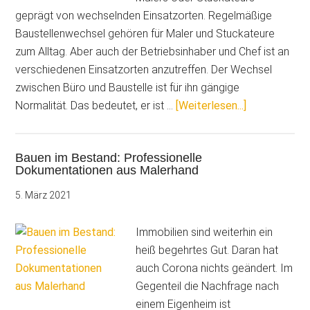
geprägt von wechselnden Einsatzorten. Regelmäßige
Baustellenwechsel gehören für Maler und Stuckateure
zum Alltag. Aber auch der Betriebsinhaber und Chef ist an
verschiedenen Einsatzorten anzutreffen. Der Wechsel
zwischen Büro und Baustelle ist für ihn gängige
ÜberGoodby
Normalität. Das bedeutet, er ist …
[Weiterlesen...]
Doppelerfas
Der
Bauen im Bestand: Professionelle
richtige
Dokumentationen aus Malerhand
Workflow
für
5. März 2021
weniger
Arbeit
Immobilien sind weiterhin ein
und
heiß begehrtes Gut. Daran hat
mehr
auch Corona nichts geändert. Im
Zeit
Gegenteil die Nachfrage nach
einem Eigenheim ist