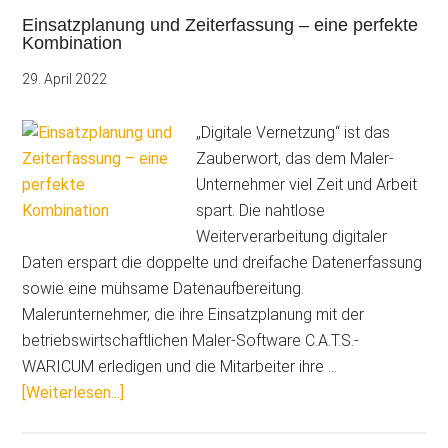
Nachkalkulation:
Einsatzplanung und Zeiterfassung – eine perfekte
Echtzeit-
Kombination
Controlling
ist
29. April 2022
der
Schlüssel
„Digitale Vernetzung“ ist das
für
Zauberwort, das dem Maler-
mehr
Unternehmer viel Zeit und Arbeit
Erfolg
spart. Die nahtlose
Weiterverarbeitung digitaler
Daten erspart die doppelte und dreifache Datenerfassung
sowie eine mühsame Datenaufbereitung.
Malerunternehmer, die ihre Einsatzplanung mit der
betriebswirtschaftlichen Maler-Software C.A.T.S.-
WARICUM erledigen und die Mitarbeiter ihre …
ÜberEinsatzplanung
[Weiterlesen...]
und
Zeiterfassung