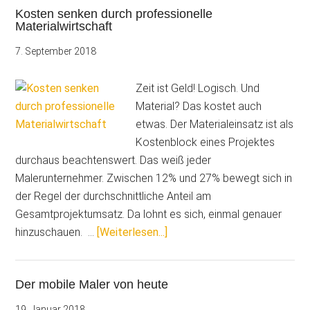
Kosten senken durch professionelle
–
Materialwirtschaft
eine
perfekte
7. September 2018
Kombination
Zeit ist Geld! Logisch. Und
Material? Das kostet auch
etwas. Der Materialeinsatz ist als
Kostenblock eines Projektes
durchaus beachtenswert. Das weiß jeder
Malerunternehmer. Zwischen 12% und 27% bewegt sich in
der Regel der durchschnittliche Anteil am
Gesamtprojektumsatz. Da lohnt es sich, einmal genauer
ÜberKosten
hinzuschauen. …
[Weiterlesen...]
senken
durch
Der mobile Maler von heute
professionelle
Materialwirtschaft
19. Januar 2018