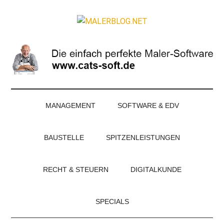
Zum
Skip
Zur
Zur
Inhalt
to
Seitenspalte
Fußzeile
MALERBLOG.NE
springen
secondary
springen
springen
Online-
menu
Magazin
für
Maler
und
Stuckateure
MANAGEMENT
SOFTWARE & EDV
BAUSTELLE
SPITZENLEISTUNGEN
RECHT & STEUERN
DIGITALKUNDE
SPECIALS