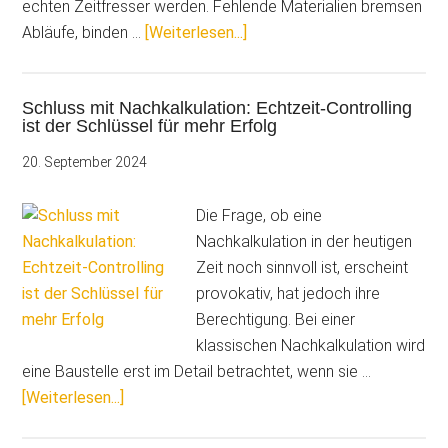
echten Zeitfresser werden. Fehlende Materialien bremsen
ÜberSo
Abläufe, binden …
[Weiterlesen...]
geht’s:
Mit
Schluss mit Nachkalkulation: Echtzeit-Controlling
dem
ist der Schlüssel für mehr Erfolg
Barcode
das
20. September 2024
Materiallager
im
Die Frage, ob eine
Griff
Nachkalkulation in der heutigen
Zeit noch sinnvoll ist, erscheint
provokativ, hat jedoch ihre
Berechtigung. Bei einer
klassischen Nachkalkulation wird
eine Baustelle erst im Detail betrachtet, wenn sie …
ÜberSchluss
[Weiterlesen...]
mit