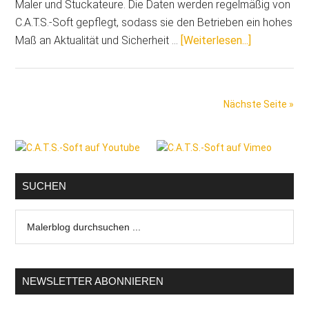
Maler und Stuckateure. Die Daten werden regelmäßig von
C.A.T.S.-Soft gepflegt, sodass sie den Betrieben ein hohes
ÜberDer
Maß an Aktualität und Sicherheit …
[Weiterlesen...]
Praxis-
Leistungska
2016:
Nächste Seite »
Die
fix
Seitenspalte
und
fertige
Kalkulation
SUCHEN
für
Malerblog
Maler
durchsuchen
und
...
Stuckateur
geht
NEWSLETTER ABONNIEREN
in
die