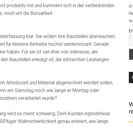
ist produktiv mit und kümmern sich in der verbleibenden
I
e, noch um die
Büroarbeit.
Ne
au
Em
iterfassung klar: Sie wollen ihre Baustellen überwachen,
 ist für kleinere Betriebe höchst uninteressant. Gerade
ne haben. Für sie ist viel eher von Interesse, am
en Baustellen erledigt ist, die erbrachten Leistungen
nn Arbeitszeit und Material abgerechnet werden sollen,
denn am Samstag noch wie lange er Montag oder
Einzelnen verarbeitet wurde?
W
r
ügung wird es meist schwierig. Dem Kunden irgendetwas
100%iger Wahrscheinlichkeit genau erinnert, wie lange
>