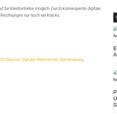
f für Kleinbetriebe möglich. Durch konsequente digitale
n Rechnungen nur noch ein Klacks.
E
A
CATSbauzeit
,
digitaler Malerbetrieb
,
Digitalisierung
,
P
Ü
S