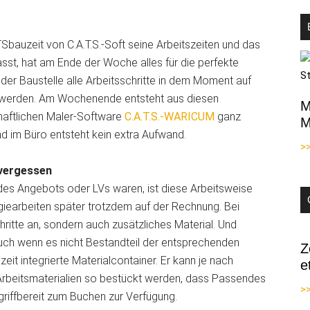
ATSbauzeit von C.A.T.S.-Soft seine Arbeitszeiten und das
asst, hat am Ende der Woche alles für die perfekte
f der Baustelle alle Arbeitsschritte in dem Moment auf
t werden. Am Wochenende entsteht aus diesen
M
haftlichen Maler-Software
C.A.T.S.-WARICUM
ganz
M
d im Büro entsteht kein extra Aufwand.
>
 vergessen
l des Angebots oder LVs waren, ist diese Arbeitsweise
iearbeiten später trotzdem auf der Rechnung. Bei
chritte an, sondern auch zusätzliches Material. Und
uch wenn es nicht Bestandteil der entsprechenden
Z
uzeit integrierte Materialcontainer. Er kann je nach
e
 Arbeitsmaterialien so bestückt werden, dass Passendes
>>
 griffbereit zum Buchen zur Verfügung.