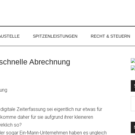
NET
AUSTELLE
SPITZENLEISTUNGEN
RECHT & STEUERN
e schnelle Abrechnung
S
Ma
d
gitale Zeiterfassung sei eigentlich nur etwas für
...
 komme daher für sie aufgrund ihrer kleineren
irklich so?
oder sogar Ein-Mann-Unternehmen haben es ungleich