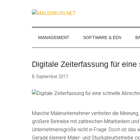
Zum
Skip
Zur
Zur
Inhalt
to
Seitenspalte
Fußzeile
MALERBLOG.
springen
secondary
springen
springen
Online-
menu
Magazin
für
MANAGEMENT
SOFTWARE & EDV
B
Maler
und
Stuckateure
Digitale Zeiterfassung für ein
8. September 2017
Manche Malerunternehmer vertreten die Meinung, di
größere Betriebe mit zahlreichen Mitarbeitern und
Unternehmensgröße nicht in Frage. Doch ist das w
Gerade kleinere Maler- und Stuckateurbetriebe 