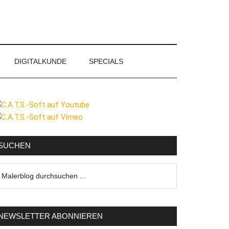
DIGITALKUNDE
SPECIALS
eitenspalte
SUCHEN
lerblog
urchsuchen
NEWSLETTER ABONNIEREN