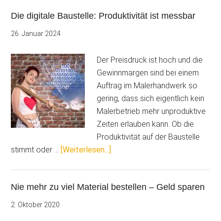
Mit
Die digitale Baustelle: Produktivität ist messbar
dem
Barcode
26. Januar 2024
das
Materiallager
Der Preisdruck ist hoch und die
im
Gewinnmargen sind bei einem
Griff
Auftrag im Malerhandwerk so
gering, dass sich eigentlich kein
Malerbetrieb mehr unproduktive
Zeiten erlauben kann. Ob die
Produktivität auf der Baustelle
ÜberDie
stimmt oder …
[Weiterlesen...]
digitale
Baustelle:
Nie mehr zu viel Material bestellen – Geld sparen
Produktivität
ist
2. Oktober 2020
messbar