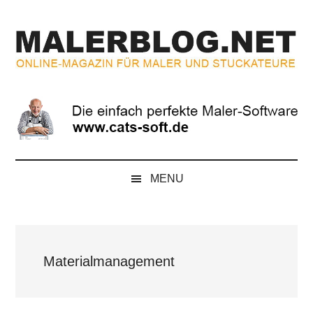
Zum
Skip
Zur
Zur
Inhalt
to
Seitenspalte
Fußzeile
springen
secondary
springen
springen
menu
MALERBLOG.NE
Online-
Magazin
für
Maler
und
Stuckateure
MENU
Materialmanagement