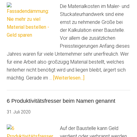
Die Materialkosten im Maler- und
Stuckateurhandwerk sind eine
ernst zu nehmende Größe bei
der Kalkulation einer Baustelle.
Vor allem die zusätzlichen
Preissteigerungen Anfang dieses
Jahres waren für viele Unternehmer sehr unerfreulich. Wer
für eine Arbeit also großzügig Material bestellt, welches
hinterher nicht benötigt wird und liegen bleibt, ärgert sich
ÜberNie
mächtig. Gerade im …
[Weiterlesen...]
mehr
zu
6 Produktivitätsfresser beim Namen genannt
viel
Material
31. Juli 2020
bestellen
–
Auf der Baustelle kann Geld
Geld
verdient oder verbrannt werden.