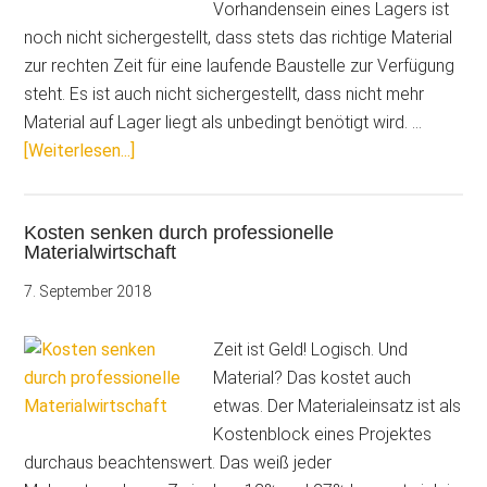
Vorhandensein eines Lagers ist
noch nicht sichergestellt, dass stets das richtige Material
zur rechten Zeit für eine laufende Baustelle zur Verfügung
steht. Es ist auch nicht sichergestellt, dass nicht mehr
Material auf Lager liegt als unbedingt benötigt wird. …
ÜberVom
[Weiterlesen...]
Lager
auf
Kosten senken durch professionelle
die
Materialwirtschaft
Baustelle:
SmartScan
7. September 2018
sorgt
für
Zeit ist Geld! Logisch. Und
Durchblick
Material? Das kostet auch
im
etwas. Der Materialeinsatz ist als
Büro
Kostenblock eines Projektes
durchaus beachtenswert. Das weiß jeder