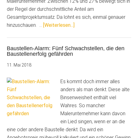
Malerunternehmer. Zwischen 12% und 27% bewegt sich in
der Regel der durchschnittliche Anteil am
Gesamtprojektumsatz. Da lohnt es sich, einmal genauer
ÜberKosten
hinzuschauen. …
[Weiterlesen...]
senken
durch
Baustellen-Alarm: Fünf Schwachstellen, die den
professionelle
Baustellenerfolg gefährden
Materialwirtschaft
11. Mai 2018
Es kommt doch immer alles
anders als man denkt. Diese alte
Binsenweisheit enthält viel
Wahres. So mancher
Malerunternehmer kann davon
ein Lied singen, wenn er an die
eine oder andere Baustelle denkt. Da wird ein
Angebotspreis mühevoll kalkuliert und ein schöner Gewinn