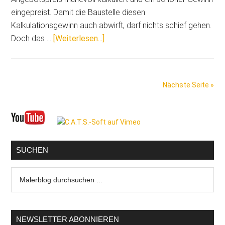
eingepreist. Damit die Baustelle diesen
Kalkulationsgewinn auch abwirft, darf nichts schief gehen.
ÜberBaustellen-
Doch das …
[Weiterlesen...]
Alarm:
Fünf
Schwachstellen,
Nächste Seite »
die
den
Seitenspalte
Baustellenerfolg
gefährden
SUCHEN
Malerblog
durchsuchen
...
NEWSLETTER ABONNIEREN