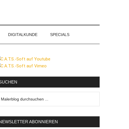
DIGITALKUNDE
SPECIALS
eitenspalte
SUCHEN
lerblog
urchsuchen
NEWSLETTER ABONNIEREN