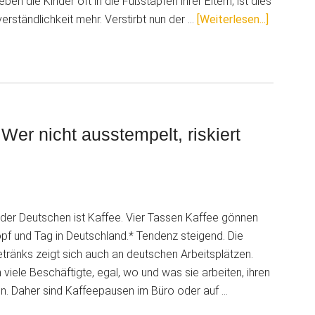
eben die Kinder oft in die Fußstapfen ihrer Eltern, ist dies
ÜberBetr
erständlichkeit mehr. Verstirbt nun der …
[Weiterlesen...]
tot!
Erben
müssen
trotz
Geschäft
Betriebs
r nicht ausstempelt, riskiert
dulden
 der Deutschen ist Kaffee. Vier Tassen Kaffee gönnen
opf und Tag in Deutschland.* Tendenz steigend. Die
etränks zeigt sich auch an deutschen Arbeitsplätzen.
viele Beschäftigte, egal, wo und was sie arbeiten, ihren
len. Daher sind Kaffeepausen im Büro oder auf …