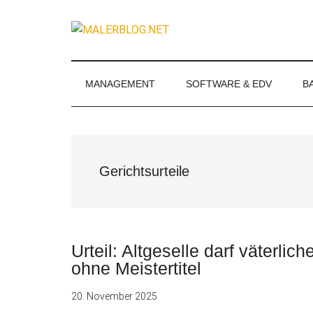
Zum
Skip
Zur
Zur
Inhalt
to
Seitenspalte
Fußzeile
MALERBLOG.
springen
secondary
springen
springen
Online-
menu
Magazin
für
MANAGEMENT
SOFTWARE & EDV
B
Maler
und
Stuckateure
Gerichtsurteile
Urteil: Altgeselle darf väterli
ohne Meistertitel
20. November 2025