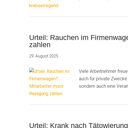
Schlussstr
EuGH
kippt
Titandioxi
Einstufun
Urteil: Rauchen im Firmenwag
als
zahlen
krebserre
29. August 2025
Viele Arbeitnehmer freu
auch für private Zwecke n
sondern auch eine Veran
Urteil: Krank nach Tätowierun