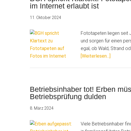
im Internet erlaubt ist
11. Oktober 2024
Fototapeten liegen seit
und sorgen für einen pers
egal, ob Wald, Strand od
ÜberBGH
[Weiterlesen...]
spricht
Klartext!
Fototape
auf
Betriebsinhaber tot! Erben mü
Fotos
Betriebsprüfung dulden
–
8. März 2024
Wann
das
Viele Betriebsinhaber fi
Posten