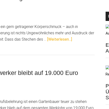
Reinigung
zahlen
e ein gern getragener Körperschmuck – auch in
ierung ist nichts Ungewöhnliches mehr und Ausdruck der
ÜberUrteil:
keit. Dass das Stechen des …
[Weiterlesen...]
E
Krank
A
nach
Tätowierung!
Arbeitgeber
muss
werker bleibt auf 19.000 Euro
keinen
Lohn
P
zahlen
Ü
S
rufsbelehrung ist einen Gartenbauer teuer zu stehen
er blieb auf dem gesamten Werklohn von 19.000 Euro