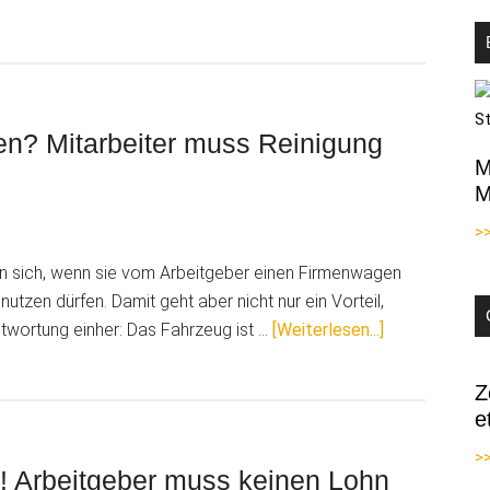
ich:
d-
g
en? Mitarbeiter muss Reinigung
M
gend
M
>
en sich, wenn sie vom Arbeitgeber einen Firmenwagen
utzen dürfen. Damit geht aber nicht nur ein Vorteil,
ÜberUrteil:
twortung einher: Das Fahrzeug ist …
[Weiterlesen...]
Rauchen
im
Z
Firmenwagen
e
Mitarbeiter
>>
muss
g! Arbeitgeber muss keinen Lohn