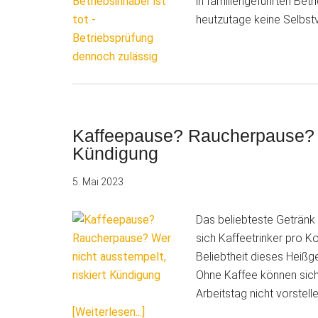
in familiengeführten Betri
im
heutzutage keine Selbstv
Internet
erlaubt
ist
Kaffeepause? Raucherpause? We
Kündigung
5. Mai 2023
Das beliebteste Getränk
sich Kaffeetrinker pro K
Beliebtheit dieses Heißg
Ohne Kaffee können sich 
Arbeitstag nicht vorstel
ÜberKaffeepause?
[Weiterlesen...]