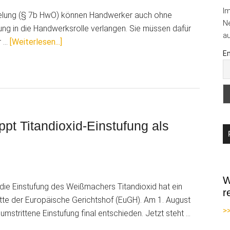
I
gelung (§ 7b HwO) können Handwerker auch ohne
Ne
gung in die Handwerksrolle verlangen. Sie müssen dafür
au
ÜberUrteil:
r …
[Weiterlesen...]
Em
Altgeselle
darf
väterlichen
Malerbetrieb
übernehmen
–
ppt Titandioxid-Einstufung als
ohne
Meistertitel
W
m die Einstufung des Weißmachers Titandioxid hat ein
r
tte der Europäische Gerichtshof (EuGH). Am 1. August
>
umstrittene Einstufung final entschieden. Jetzt steht …
er