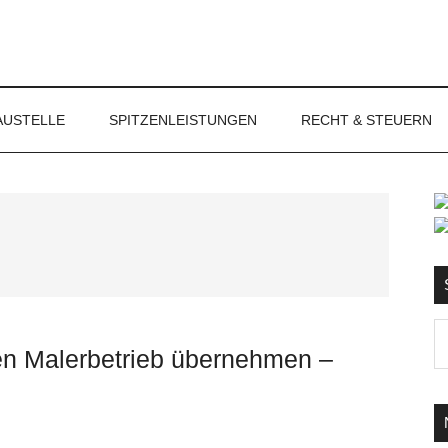
NET
AUSTELLE
SPITZENLEISTUNGEN
RECHT & STEUERN
S
Ma
chen Malerbetrieb übernehmen –
d
...