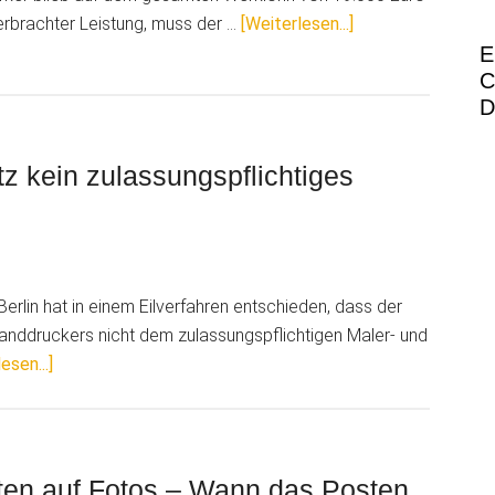
ÜberUrteil
 erbrachter Leistung, muss der …
[Weiterlesen...]
zu
E
C
Widerrufsrecht:
D
Handwerker
bleibt
auf
z kein zulassungspflichtiges
19.000
Euro
sitzen
erlin hat in einem Eilverfahren entschieden, dass der
anddruckers nicht dem zulassungspflichtigen Maler- und
ÜberVG
esen...]
Berlin:
Wanddrucker-
Einsatz
kein
eten auf Fotos – Wann das Posten