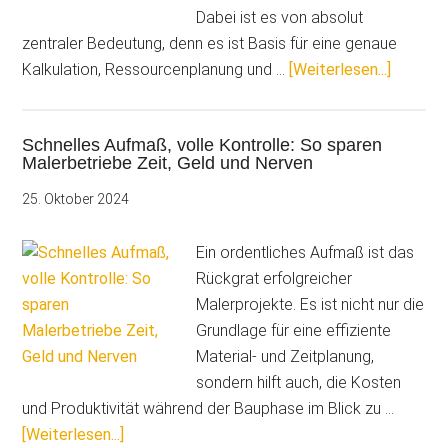
Dabei ist es von absolut
zentraler Bedeutung, denn es ist Basis für eine genaue
ÜberOh
Kalkulation, Ressourcenplanung und …
[Weiterlesen...]
geht’s
nicht:
Schnelles Aufmaß, volle Kontrolle: So sparen
5
Malerbetriebe Zeit, Geld und Nerven
Gründe,
warum
25. Oktober 2024
ein
Aufmaß
Ein ordentliches Aufmaß ist das
unerläss
Rückgrat erfolgreicher
ist
Malerprojekte. Es ist nicht nur die
Grundlage für eine effiziente
Material- und Zeitplanung,
sondern hilft auch, die Kosten
und Produktivität während der Bauphase im Blick zu …
ÜberSchnelles
[Weiterlesen...]