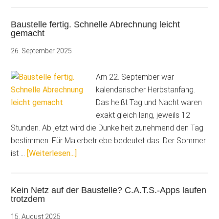
Stabila-
Baustelle fertig. Schnelle Abrechnung leicht
Laser
gemacht
LD
530
26. September 2025
BT
im
Am 22. September war
Praxistest
kalendarischer Herbstanfang.
mit
Das heißt Tag und Nacht waren
CATSmobil
exakt gleich lang, jeweils 12
Stunden. Ab jetzt wird die Dunkelheit zunehmend den Tag
bestimmen. Für Malerbetriebe bedeutet das: Der Sommer
ÜberBaustelle
ist …
[Weiterlesen...]
fertig.
Schnelle
Kein Netz auf der Baustelle? C.A.T.S.-Apps laufen
Abrechnung
trotzdem
leicht
gemacht
15. August 2025