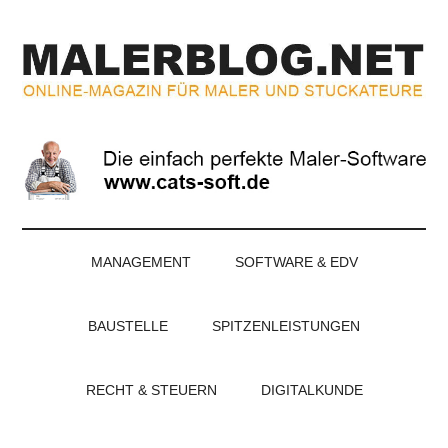
Zum
Skip
Zur
Zur
Inhalt
to
Seitenspalte
Fußzeile
springen
secondary
springen
springen
menu
MALERBLOG.NE
Online-
Magazin
für
Maler
und
Stuckateure
MANAGEMENT
SOFTWARE & EDV
BAUSTELLE
SPITZENLEISTUNGEN
RECHT & STEUERN
DIGITALKUNDE