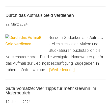
Aufmaß,
volle
Durch das Aufmaß Geld verdienen
Kontrolle:
So
22. März 2024
sparen
Malerbetriebe
Bei dem Gedanken ans Aufmaß
Zeit,
stellen sich vielen Malern und
Geld
Stuckateuren buchstäblich die
und
Nackenhaare hoch. Für die wenigsten Handwerker gehört
Nerven
das Aufmaß zur Lieblingsbeschäftigung. Zugegeben, in
ÜberDurch
früheren Zeiten war die …
[Weiterlesen...]
das
Aufmaß
Gute Vorsätze: Vier Tipps für mehr Gewinn im
Geld
Malerbetrieb
verdienen
12. Januar 2024