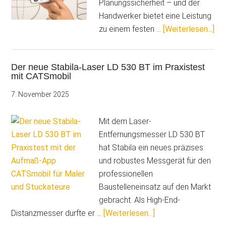
Planungssicherheit – und der
Handwerker bietet eine Leistung
Übe
zu einem festen …
[Weiterlesen...]
im
Mal
Der neue Stabila-Laser LD 530 BT im Praxistest
So
mit CATSmobil
ble
am
7. November 2025
En
me
Mit dem Laser-
als
Entfernungsmesser LD 530 BT
nur
hat Stabila ein neues präzises
Um
und robustes Messgerät für den
professionellen
Baustelleneinsatz auf den Markt
gebracht. Als High-End-
ÜberDer
Distanzmesser dürfte er …
[Weiterlesen...]
neue