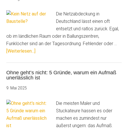
Die Netzabdeckung in
Deutschland lässt einen oft
entsetzt und ratlos zurück. Egal,
ob im ländlichen Raum oder in Ballungszentren,
Funklöcher sind an der Tagesordnung. Fehlender oder …
ÜberKein
[Weiterlesen...]
Netz
auf
Ohne geht’s nicht: 5 Gründe, warum ein Aufmaß
der
unerlässlich ist
Baustelle?
C.A.T.S.-
9. Mai 2025
Apps
laufen
Die meisten Maler und
trotzdem
Stuckateure hassen es oder
machen es zumindest nur
äußerst ungern: das Aufmaß.