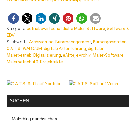
Kategorie:
betriebswirtschaftliche Maler-Software
,
Software &
EDV
Stichworte:
Archivierung
,
Büromanagement
,
Büroorganisation
,
C.A.T.S.-WARICUM
,
digitale Aktenführung
,
digitaler
Malerbetrieb
,
Digitalisierung
,
eAkte
,
eArchiv
,
Maler-Software
,
Malerbetrieb 4.0
,
Projektakte
Seitenspalte
SUCHEN
Malerblog
durchsuchen
...