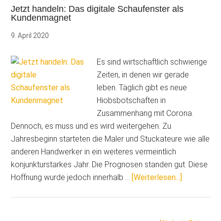
Jetzt handeln: Das digitale Schaufenster als
präsentiert:
Kundenmagnet
Social
Media
9. April 2020
fürs
Handwerk
Es sind wirtschaftlich schwierige
Zeiten, in denen wir gerade
leben. Täglich gibt es neue
Hiobsbotschaften in
Zusammenhang mit Corona.
Dennoch, es muss und es wird weitergehen. Zu
Jahresbeginn starteten die Maler und Stuckateure wie alle
anderen Handwerker in ein weiteres vermeintlich
konjunkturstarkes Jahr. Die Prognosen standen gut. Diese
ÜberJetzt
Hoffnung wurde jedoch innerhalb …
[Weiterlesen...]
handeln:
Das
digitale