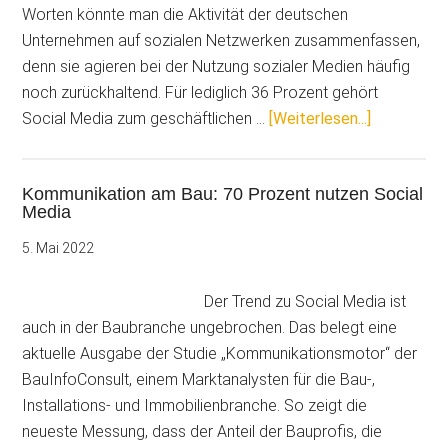
das
Worten könnte man die Aktivität der deutschen
Posten
Unternehmen auf sozialen Netzwerken zusammenfassen,
im
denn sie agieren bei der Nutzung sozialer Medien häufig
Internet
noch zurückhaltend. Für lediglich 36 Prozent gehört
erlaubt
ÜberErfolg
Social Media zum geschäftlichen …
[Weiterlesen...]
ist
soziale
Medien
Kommunikation am Bau: 70 Prozent nutzen Social
nutzen:
Media
Neuer
Social-
5. Mai 2022
Media-
Leitfaden
Der Trend zu Social Media ist
zum
auch in der Baubranche ungebrochen. Das belegt eine
Download
aktuelle Ausgabe der Studie „Kommunikationsmotor“ der
BauInfoConsult, einem Marktanalysten für die Bau-,
Installations- und Immobilienbranche. So zeigt die
neueste Messung, dass der Anteil der Bauprofis, die