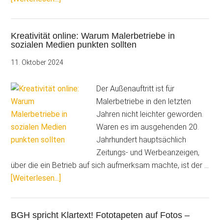
Generation
Z
Kreativität online: Warum Malerbetriebe in
tickt
sozialen Medien punkten sollten
anders.
So
11. Oktober 2024
gelingt
Führung
Der Außenauftritt ist für
und
Malerbetriebe in den letzten
Motivation
Jahren nicht leichter geworden.
Waren es im ausgehenden 20.
Jahrhundert hauptsächlich
Zeitungs- und Werbeanzeigen,
über die ein Betrieb auf sich aufmerksam machte, ist der …
ÜberKreativität
[Weiterlesen...]
online:
Warum
BGH spricht Klartext! Fototapeten auf Fotos –
Malerbetriebe