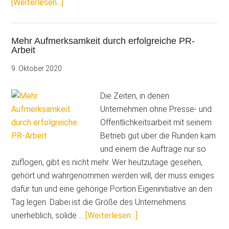
ÜberDie
[Weiterlesen...]
Konkurrenz
schläft:
Mehr Aufmerksamkeit durch erfolgreiche PR-
Chancen
Arbeit
digitaler
Kanäle
9. Oktober 2020
nutzen
Die Zeiten, in denen
Unternehmen ohne Presse- und
Öffentlichkeitsarbeit mit seinem
Betrieb gut über die Runden kam
und einem die Aufträge nur so
zuflogen, gibt es nicht mehr. Wer heutzutage gesehen,
gehört und wahrgenommen werden will, der muss einiges
dafür tun und eine gehörige Portion Eigeninitiative an den
Tag legen. Dabei ist die Größe des Unternehmens
ÜberMehr
unerheblich, solide …
[Weiterlesen...]
Aufmerksamkeit