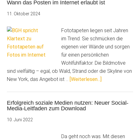
Wann das Posten im Internet erlaubt ist
in
sozialen
11. Oktober 2024
Medien
punkten
Fototapeten liegen seit Jahren
sollten
im Trend. Sie schmücken die
eigenen vier Wände und sorgen
für einen persönlichen
Wohlfühlfaktor. Die Bildmotive
sind vielfältig – egal, ob Wald, Strand oder die Skyline von
ÜberBGH
New York, das Angebot ist …
[Weiterlesen...]
spricht
Klartext!
Erfolgreich soziale Medien nutzen: Neuer Social-
Fototapeten
Media-Leitfaden zum Download
auf
Fotos
10. Juni 2022
–
Wann
Da geht noch was. Mit diesen