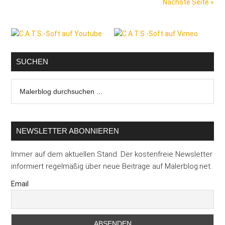
Nächste Seite »
Schaufens
als
Seitenspalte
Kundenmag
SUCHEN
Malerblog
durchsuchen
...
NEWSLETTER ABONNIEREN
Immer auf dem aktuellen Stand. Der kostenfreie Newsletter
informiert regelmäßig über neue Beiträge auf Malerblog.net.
Email