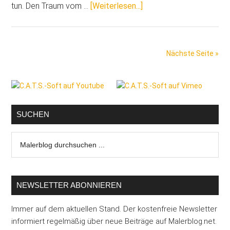
ÜberMalerbetrieb
tun. Den Traum vom …
[Weiterlesen...]
4.0
heißt
„Abschied
Nächste Seite »
von
der
Seitenspalte
Insel“
SUCHEN
Malerblog
durchsuchen
...
NEWSLETTER ABONNIEREN
Immer auf dem aktuellen Stand. Der kostenfreie Newsletter
informiert regelmäßig über neue Beiträge auf Malerblog.net.