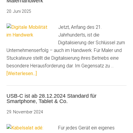
Malerhandwerk
Baustelle?
C.A.T.S.-
20. Juni 2025
Apps
laufen
Jetzt, Anfang des 21.
trotzdem
Jahrhunderts, ist die
Digitalisierung der Schlüssel zum
Unternehmenserfolg – auch im Handwerk. Für Maler und
Stuckateure stellt die Digitalisierung ihres Betriebs eine
besondere Herausforderung dar. Im Gegensatz zu …
ÜberDigitale
[Weiterlesen...]
Mobilität
–
USB-C ist ab 28.12.2024 Standard für
ein
Smartphone, Tablet & Co.
Erfolgsbaustein
im
29. November 2024
Malerhandwerk
Für jedes Gerät ein eigenes