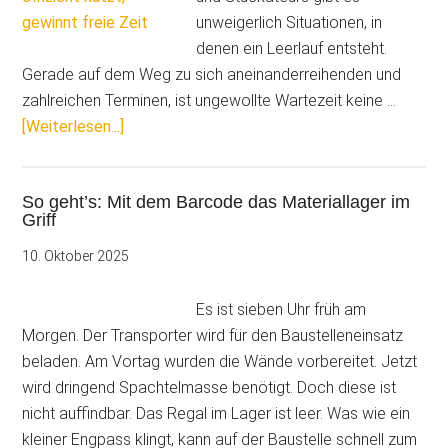
Praxistest
unweigerlich Situationen, in
mit
denen ein Leerlauf entsteht.
CATSmobil
Gerade auf dem Weg zu sich aneinanderreihenden und
zahlreichen Terminen, ist ungewollte Wartezeit keine …
ÜberWer
[Weiterlesen...]
Zeitlücken
effizient
So geht’s: Mit dem Barcode das Materiallager im
nutzt,
Griff
gewinnt
freie
10. Oktober 2025
Zeit
Es ist sieben Uhr früh am
Morgen. Der Transporter wird für den Baustelleneinsatz
beladen. Am Vortag wurden die Wände vorbereitet. Jetzt
wird dringend Spachtelmasse benötigt. Doch diese ist
nicht auffindbar. Das Regal im Lager ist leer. Was wie ein
kleiner Engpass klingt, kann auf der Baustelle schnell zum