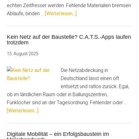
echten Zeitfresser werden. Fehlende Materialien bremsen
ÜberSo
Abläufe, binden …
[Weiterlesen...]
geht’s:
Mit
Kein Netz auf der Baustelle? C.A.T.S.-Apps laufen
dem
trotzdem
Barcode
das
15. August 2025
Materiallager
im
Die Netzabdeckung in
Griff
Deutschland lässt einen oft
entsetzt und ratlos zurück. Egal,
ob im ländlichen Raum oder in Ballungszentren,
Funklöcher sind an der Tagesordnung. Fehlender oder …
ÜberKein
[Weiterlesen...]
Netz
auf
Digitale Mobilität – ein Erfolgsbaustein im
der