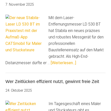
sparen
7. November 2025
Sie
im
Mit dem Laser-
Malerbüro
Entfernungsmesser LD 530 BT
viel
hat Stabila ein neues präzises
Zeit
und robustes Messgerät für den
professionellen
Baustelleneinsatz auf den Markt
gebracht. Als High-End-
ÜberDer
Distanzmesser dürfte er …
[Weiterlesen...]
neue
Stabila-
Wer Zeitlücken effizient nutzt, gewinnt freie Zeit
Laser
LD
24. Oktober 2025
530
BT
Im Tagesgeschäft eines Maler
im
und Stuckateurs gibt es