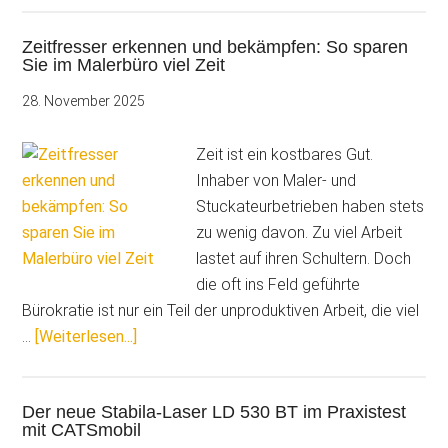
Bauakte
Zeitfresser erkennen und bekämpfen: So sparen
bringt
Sie im Malerbüro viel Zeit
Produktivität
auf
28. November 2025
die
Baustelle
Zeit ist ein kostbares Gut.
Inhaber von Maler- und
Stuckateurbetrieben haben stets
zu wenig davon. Zu viel Arbeit
lastet auf ihren Schultern. Doch
die oft ins Feld geführte
Bürokratie ist nur ein Teil der unproduktiven Arbeit, die viel
ÜberZeitfresser
…
[Weiterlesen...]
erkennen
und
Der neue Stabila-Laser LD 530 BT im Praxistest
bekämpfen:
mit CATSmobil
So