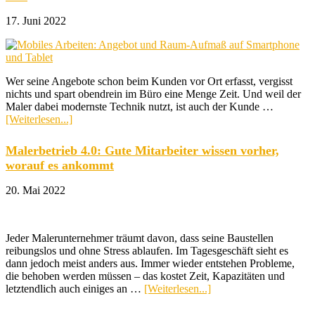
auf:
17. Juni 2022
Der
Weg
zur
produktiven
Büroarbeit
Wer seine Angebote schon beim Kunden vor Ort erfasst, vergisst
nichts und spart obendrein im Büro eine Menge Zeit. Und weil der
Maler dabei modernste Technik nutzt, ist auch der Kunde …
ÜberAngebote
[Weiterlesen...]
mobil
schreiben.
Malerbetrieb 4.0: Gute Mitarbeiter wissen vorher,
So
worauf es ankommt
sparen
moderne
20. Mai 2022
Maler
Zeit
Jeder Malerunternehmer träumt davon, dass seine Baustellen
reibungslos und ohne Stress ablaufen. Im Tagesgeschäft sieht es
dann jedoch meist anders aus. Immer wieder entstehen Probleme,
die behoben werden müssen – das kostet Zeit, Kapazitäten und
ÜberMalerbetrieb
letztendlich auch einiges an …
[Weiterlesen...]
4.0:
Gute