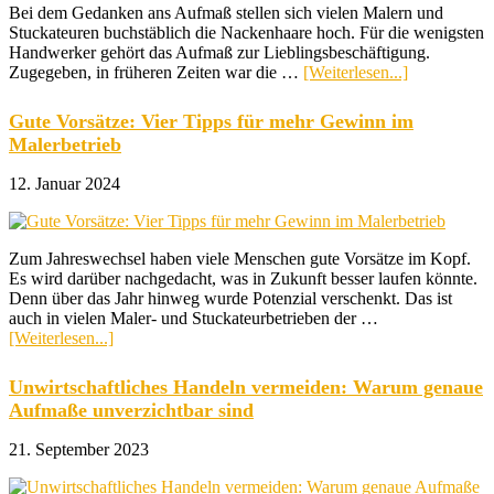
Bei dem Gedanken ans Aufmaß stellen sich vielen Malern und
Stuckateuren buchstäblich die Nackenhaare hoch. Für die wenigsten
Handwerker gehört das Aufmaß zur Lieblingsbeschäftigung.
ÜberDurch
Zugegeben, in früheren Zeiten war die …
[Weiterlesen...]
das
Aufmaß
Gute Vorsätze: Vier Tipps für mehr Gewinn im
Geld
Malerbetrieb
verdienen
12. Januar 2024
Zum Jahreswechsel haben viele Menschen gute Vorsätze im Kopf.
Es wird darüber nachgedacht, was in Zukunft besser laufen könnte.
Denn über das Jahr hinweg wurde Potenzial verschenkt. Das ist
auch in vielen Maler- und Stuckateurbetrieben der …
ÜberGute
[Weiterlesen...]
Vorsätze:
Vier
Unwirtschaftliches Handeln vermeiden: Warum genaue
Tipps
Aufmaße unverzichtbar sind
für
mehr
21. September 2023
Gewinn
im