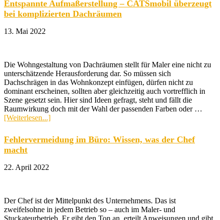
Entspannte Aufmaßerstellung – CATSmobil überzeugt
Mitarbeiter
bei komplizierten Dachräumen
wissen
vorher,
13. Mai 2022
worauf
es
ankommt
Die Wohngestaltung von Dachräumen stellt für Maler eine nicht zu
unterschätzende Herausforderung dar. So müssen sich
Dachschrägen in das Wohnkonzept einfügen, dürfen nicht zu
dominant erscheinen, sollten aber gleichzeitig auch vortrefflich in
Szene gesetzt sein. Hier sind Ideen gefragt, steht und fällt die
Raumwirkung doch mit der Wahl der passenden Farben oder …
ÜberEntspannte
[Weiterlesen...]
Aufmaßerstellung
–
Fehlervermeidung im Büro: Wissen, was der Chef
CATSmobil
macht
überzeugt
bei
22. April 2022
komplizierten
Dachräumen
Der Chef ist der Mittelpunkt des Unternehmens. Das ist
zweifelsohne in jedem Betrieb so – auch im Maler- und
Stuckateurbetrieb. Er gibt den Ton an, erteilt Anweisungen und gibt