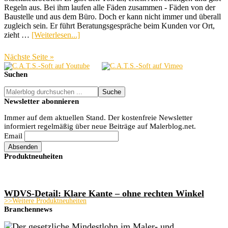
Regeln aus. Bei ihm laufen alle Fäden zusammen - Fäden von der
Baustelle und aus dem Büro. Doch er kann nicht immer und überall
zugleich sein. Er führt Beratungsgespräche beim Kunden vor Ort,
ÜberFehlervermeidung
zieht …
[Weiterlesen...]
im
Büro:
Nächste Seite »
Wissen,
Seitenspalte
was
Suchen
der
Chef
Malerblog
macht
durchsuchen
Newsletter abonnieren
...
Immer auf dem aktuellen Stand. Der kostenfreie Newsletter
informiert regelmäßig über neue Beiträge auf Malerblog.net.
Email
Produktneuheiten
WDVS-Detail: Klare Kante – ohne rechten Winkel
>>Weitere Produktneuheiten
Branchennews