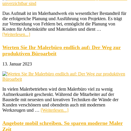
Malerbetrieb
Das Aufmaß ist im Malerhandwerk ein wesentlicher Bestandteil für
die erfolgreiche Planung und Ausführung von Projekten. Es trägt
zur Vermeidung von Fehlern bei, ermöglicht die Planung von
Kosten für Arbeitskräfte und Materialien und dient …
ÜberUnwirtschaftliches
[Weiterlesen...]
Handeln
vermeiden:
Werten Sie Ihr Malerbüro endlich auf: Der Weg zur
Warum
produktiven Büroarbeit
genaue
Aufmaße
13. Januar 2023
unverzichtbar
sind
In vielen Malerbetrieben wird dem Malerbüro viel zu wenig
Aufmerksamkeit geschenkt. Während die Mitarbeiter auf der
Baustelle mit neuesten und kreativen Techniken die Wände der
Kunden verschönern und obendrein auch mit modernen
ÜberWerten
Werkzeugen und …
[Weiterlesen...]
Sie
Ihr
Angebote mobil schreiben. So sparen moderne Maler
Malerbüro
Zeit
endlich