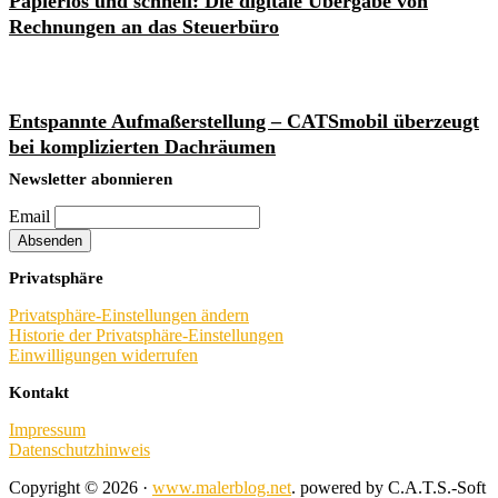
Papierlos und schnell: Die digitale Übergabe von
Rechnungen an das Steuerbüro
Entspannte Aufmaßerstellung – CATSmobil überzeugt
bei komplizierten Dachräumen
Footer
Newsletter abonnieren
Email
Privatsphäre
Privatsphäre-Einstellungen ändern
Historie der Privatsphäre-Einstellungen
Einwilligungen widerrufen
Kontakt
Impressum
Datenschutzhinweis
Copyright © 2026 ·
www.malerblog.net
. powered by C.A.T.S.-Soft