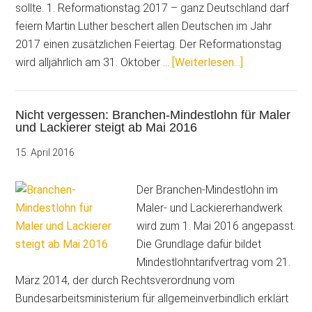
sollte. 1. Reformationstag 2017 – ganz Deutschland darf
feiern Martin Luther beschert allen Deutschen im Jahr
2017 einen zusätzlichen Feiertag. Der Reformationstag
ÜberDas
wird alljährlich am 31. Oktober …
[Weiterlesen...]
ist
neu
Nicht vergessen: Branchen-Mindestlohn für Maler
in
und Lackierer steigt ab Mai 2016
2017:
Alles,
15. April 2016
was
Maler
Der Branchen-Mindestlohn im
und
Maler- und Lackiererhandwerk
Stuckateure
wird zum 1. Mai 2016 angepasst.
wissen
Die Grundlage dafür bildet
sollten!
Mindestlohntarifvertrag vom 21.
März 2014, der durch Rechtsverordnung vom
Bundesarbeitsministerium für allgemeinverbindlich erklärt