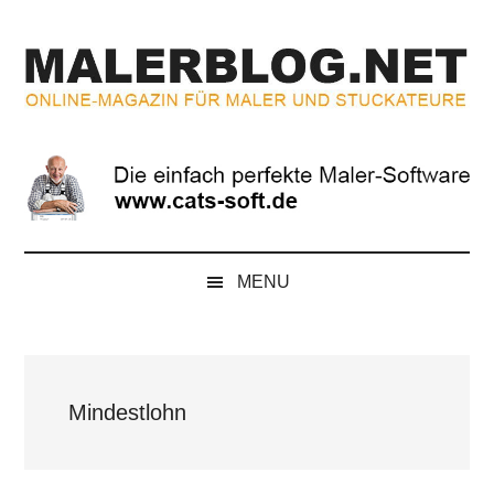
Zum
Skip
Zur
Zur
Inhalt
to
Seitenspalte
Fußzeile
springen
secondary
springen
springen
menu
MALERBLOG.NE
Online-
Magazin
für
Maler
und
Stuckateure
MENU
Mindestlohn