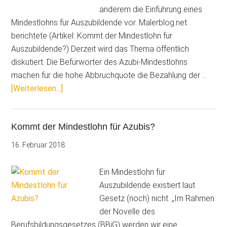
Stuckateure
anderem die Einführung eines
wissen
Mindestlohns für Auszubildende vor. Malerblog.net
sollten…
berichtete (Artikel: Kommt der Mindestlohn für
Auszubildende?) Derzeit wird das Thema öffentlich
diskutiert. Die Befürworter des Azubi-Mindestlohns
machen für die hohe Abbruchquote die Bezahlung der …
ÜberMindestlohn
[Weiterlesen...]
für
Azubis
Kommt der Mindestlohn für Azubis?
in
der
16. Februar 2018
Diskussion
Ein Mindestlohn für
Auszubildende existiert laut
Gesetz (noch) nicht. „Im Rahmen
der Novelle des
Berufsbildungsgesetzes (BBiG) werden wir eine