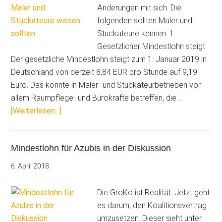
Änderungen mit sich. Die
folgenden sollten Maler und
Stuckateure kennen: 1.
Gesetzlicher Mindestlohn steigt
Der gesetzliche Mindestlohn steigt zum 1. Januar 2019 in
Deutschland von derzeit 8,84 EUR pro Stunde auf 9,19
Euro. Das könnte in Maler- und Stuckateurbetrieben vor
allem Raumpflege- und Bürokräfte betreffen, die …
ÜberWas
[Weiterlesen...]
wird
neu
Mindestlohn für Azubis in der Diskussion
in
2019?
6. April 2018
Alles,
was
Die GroKo ist Realität. Jetzt geht
Maler
es darum, den Koalitionsvertrag
und
umzusetzen. Dieser sieht unter