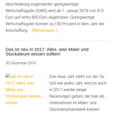
Abschreibung sogenannter geringwertiger
Wirtschaftsgüter (GWG) wird ab 1. Januar 2018 von 410
Euro auf netto 800 Euro angehoben. Geringwertige
Wirtschaftsgüter können zu 100 Prozent in dem Jahr der
ÜberDas
Anschaffung …
[Weiterlesen...]
ist
neu
Das ist neu in 2017: Alles, was Maler und
in
Stuckateure wissen sollten!
2018:
Alles,
30. Dezember 2016
was
Maler
Das neue Jahr steht vor der Tür.
und
Und wie jedes Jahr, wird es auch
Stuckateure
in 2017 wieder einige
wissen
Neuerungen geben, die man als
sollten!
Unternehmer im Maler- und
Stuckateurhandwerk kennen