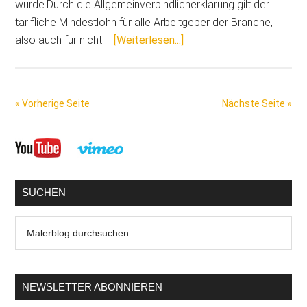
wurde.Durch die Allgemeinverbindlicherklärung gilt der
tarifliche Mindestlohn für alle Arbeitgeber der Branche,
ÜberNicht
also auch für nicht …
[Weiterlesen...]
vergessen:
Branchen-
Mindestlohn
« Vorherige Seite
Nächste Seite »
für
Maler
Seitenspalte
und
Lackierer
steigt
SUCHEN
ab
Mai
Malerblog
2016
durchsuchen
...
NEWSLETTER ABONNIEREN