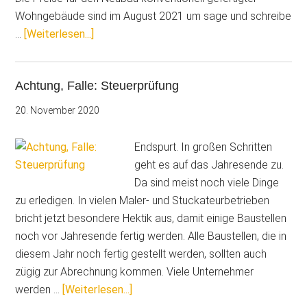
Wohngebäude sind im August 2021 um sage und schreibe
ÜberStärkster
…
[Weiterlesen...]
Anstieg
der
Achtung, Falle: Steuerprüfung
Baupreise
für
20. November 2020
Wohngebäude
seit
Endspurt. In großen Schritten
51
geht es auf das Jahresende zu.
Jahren
Da sind meist noch viele Dinge
zu erledigen. In vielen Maler- und Stuckateurbetrieben
bricht jetzt besondere Hektik aus, damit einige Baustellen
noch vor Jahresende fertig werden. Alle Baustellen, die in
diesem Jahr noch fertig gestellt werden, sollten auch
zügig zur Abrechnung kommen. Viele Unternehmer
ÜberAchtung,
werden …
[Weiterlesen...]
Falle: