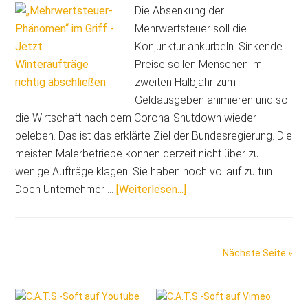
Kosten
Die Absenkung der
durch
Mehrwertsteuer soll die
Absenk
Konjunktur ankurbeln. Sinkende
der
Preise sollen Menschen im
Mehrwer
zweiten Halbjahr zum
Geldausgeben animieren und so
die Wirtschaft nach dem Corona-Shutdown wieder
beleben. Das ist das erklärte Ziel der Bundesregierung. Die
meisten Malerbetriebe können derzeit nicht über zu
wenige Aufträge klagen. Sie haben noch vollauf zu tun.
Über„Mehrwertsteuer-
Doch Unternehmer …
[Weiterlesen...]
Phänomen“
im
Griff
Nächste Seite »
–
Jetzt
Seitenspalte
Winteraufträge