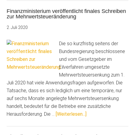
Bun
Finanzministerium veröffentlicht finales Schreiben
ni
zur Mehrwertsteueränderung
Ste
zu
2. Juli 2020
Vor
un
Die so kurzfristig seitens der
An
Bundesregierung beschlossene
und vom Gesetzgeber im
Eilverfahren umgesetzte
Mehrwertsteuersenkung zum 1.
Juli 2020 hat viele Anwendungsfragen aufgeworfen. Die
Tatsache, dass es sich lediglich um eine temporäre, nur
auf sechs Monate angelegte Mehrwertsteuersenkung
handelt, bedeutet für die Betriebe eine zusätzliche
ÜberFinanzministerium
Herausforderung. Die …
[Weiterlesen...]
veröffentlicht
finales