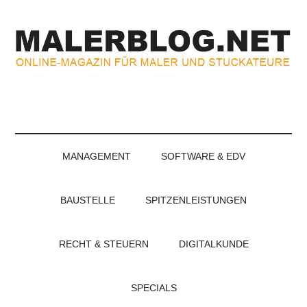
Zum
Skip
Zur
Zur
Inhalt
to
Seitenspalte
Fußzeile
springen
secondary
springen
springen
menu
MALERBLOG.NE
Online-
Magazin
für
Maler
und
MANAGEMENT
SOFTWARE & EDV
Stuckateure
BAUSTELLE
SPITZENLEISTUNGEN
RECHT & STEUERN
DIGITALKUNDE
SPECIALS