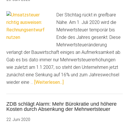
Sie
auf
Der Stichtag rückt in greifbare
die
Nähe. Am 1. Juli 2020 wird die
Mehrwer
Mehrwertsteuer temporär bis
vorberei
Ende des Jahres gesenkt. Diese
Mehrwertsteueränderung
verlangt der Bauwirtschaft einiges an Aufmerksamkeit ab.
Gab es bis dato immer nur Mehrwertsteuererhöhungen
wie zuletzt am 1.1.2007, so steht den Unternehmen jetzt
zunächst eine Senkung auf 16% und zum Jahreswechsel
ÜberMehrwertsteueränderung:
wieder eine …
[Weiterlesen...]
Fehler
vermeiden
ZDB schlägt Alarm: Mehr Bürokratie und höhere
–
Kosten durch Absenkung der Mehrwertsteuer
Rechnungsentwurf
nutzen
22. Juni 2020