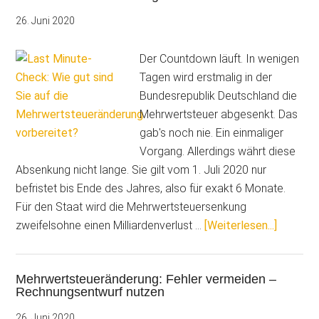
geben
Mehrwertsteuersenkung
26. Juni 2020
ihren
Segen
Der Countdown läuft. In wenigen
Tagen wird erstmalig in der
Bundesrepublik Deutschland die
Mehrwertsteuer abgesenkt. Das
gab's noch nie. Ein einmaliger
Vorgang. Allerdings währt diese
Absenkung nicht lange. Sie gilt vom 1. Juli 2020 nur
befristet bis Ende des Jahres, also für exakt 6 Monate.
Für den Staat wird die Mehrwertsteuersenkung
ÜberLas
zweifelsohne einen Milliardenverlust …
[Weiterlesen...]
Minute-
Check:
Mehrwertsteueränderung: Fehler vermeiden –
Wie
Rechnungsentwurf nutzen
gut
sind
26. Juni 2020