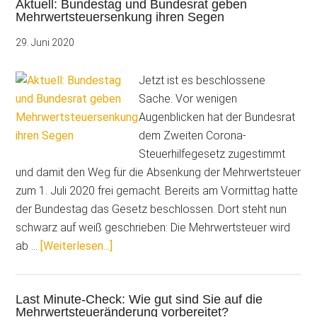
Aktuell: Bundestag und Bundesrat geben
Schreiben
Mehrwertsteuersenkung ihren Segen
zur
Mehrwertsteueränder
29. Juni 2020
Jetzt ist es beschlossene
Sache. Vor wenigen
Augenblicken hat der Bundesrat
dem Zweiten Corona-
Steuerhilfegesetz zugestimmt
und damit den Weg für die Absenkung der Mehrwertsteuer
zum 1. Juli 2020 frei gemacht. Bereits am Vormittag hatte
der Bundestag das Gesetz beschlossen. Dort steht nun
schwarz auf weiß geschrieben: Die Mehrwertsteuer wird
ÜberAktuell:
ab …
[Weiterlesen...]
Bundestag
und
Last Minute-Check: Wie gut sind Sie auf die
Bundesrat
Mehrwertsteueränderung vorbereitet?