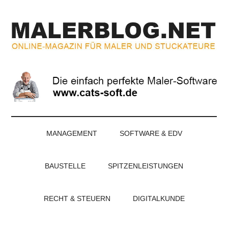
Zum
Skip
Zur
Zur
Inhalt
to
Seitenspalte
Fußzeile
springen
secondary
springen
springen
menu
MALERBLOG.NE
Online-
Magazin
für
Maler
und
Stuckateure
MANAGEMENT
SOFTWARE & EDV
BAUSTELLE
SPITZENLEISTUNGEN
RECHT & STEUERN
DIGITALKUNDE