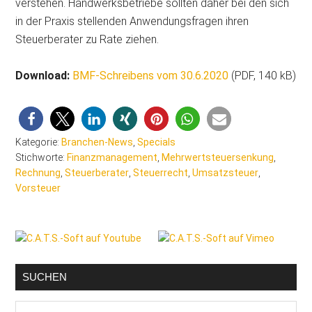
verstehen. Handwerksbetriebe sollten daher bei den sich
in der Praxis stellenden Anwendungsfragen ihren
Steuerberater zu Rate ziehen.
Download:
BMF-Schreibens vom 30.6.2020
(PDF, 140 kB)
Kategorie:
Branchen-News
,
Specials
Stichworte:
Finanzmanagement
,
Mehrwertsteuersenkung
,
Rechnung
,
Steuerberater
,
Steuerrecht
,
Umsatzsteuer
,
Vorsteuer
Seitenspalte
SUCHEN
Malerblog