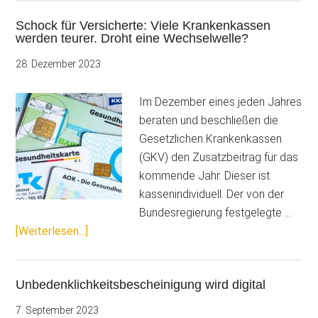
neu
Schock für Versicherte: Viele Krankenkassen
im
werden teurer. Droht eine Wechselwelle?
Jahr
2024?
28. Dezember 2023
Alles,
was
Im Dezember eines jeden Jahres
Maler
beraten und beschließen die
und
Gesetzlichen Krankenkassen
Stuckateu
(GKV) den Zusatzbeitrag für das
wissen
kommende Jahr. Dieser ist
sollten…
kassenindividuell. Der von der
Bundesregierung festgelegte …
ÜberSchock
[Weiterlesen...]
für
Versicherte:
Unbedenklichkeitsbescheinigung wird digital
Viele
Krankenkassen
7. September 2023