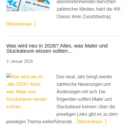
übereinstimmenden Berichten
zahlreicher Medien, hebt die IKK
Classic ihren Zusatzbeitrag …
ÜberIKK
[Weiterlesen...]
Classic
erhöht
Was wird neu in 2026? Alles, was Maler und
Zusatzbeitrag
Stuckateure wissen sollten…
deutlich
ab
2. Januar 2026
August
2026
Das neue Jahr bringt wieder
zahlreiche Neuerungen und
Änderungen mit sich. Die
folgenden sollten Maler und
Stuckateure kennen. Über die
jeweiligen Links gibt es zu dem
ÜberWas
jeweiligen Thema weiterführende …
[Weiterlesen...]
wird