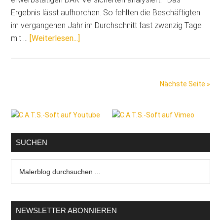
Ergebnis lässt aufhorchen. So fehlten die Beschäftigten
im vergangenen Jahr im Durchschnitt fast zwanzig Tage
ÜberFehlzeiten
mit …
[Weiterlesen...]
von
Beschäftigten
in
Nächste Seite »
2022
auf
Seitenspalte
Rekordniveau
SUCHEN
Malerblog
durchsuchen
...
NEWSLETTER ABONNIEREN