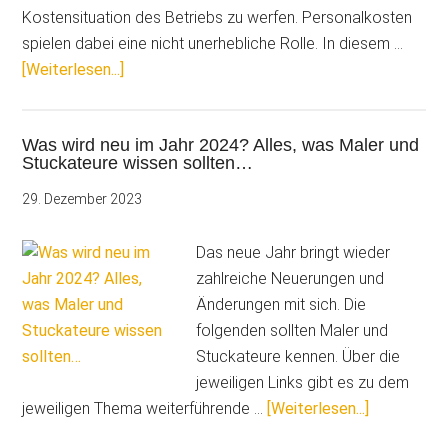
wissen
Kostensituation des Betriebs zu werfen. Personalkosten
sollten…
spielen dabei eine nicht unerhebliche Rolle. In diesem …
ÜberUmlageverfahren-
[Weiterlesen...]
U1:
Jetzt
Was wird neu im Jahr 2024? Alles, was Maler und
noch
Stuckateure wissen sollten…
schnell
Erstattungssatz
29. Dezember 2023
wählen
Das neue Jahr bringt wieder
zahlreiche Neuerungen und
Änderungen mit sich. Die
folgenden sollten Maler und
Stuckateure kennen. Über die
jeweiligen Links gibt es zu dem
ÜberWas
jeweiligen Thema weiterführende …
[Weiterlesen...]
wird