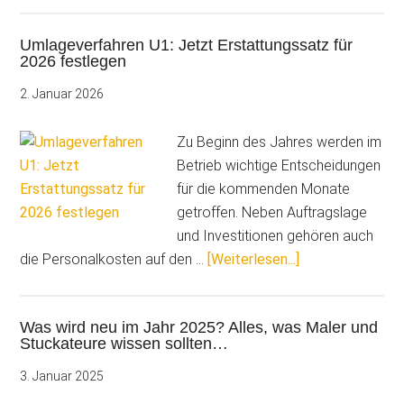
neu
Umlageverfahren U1: Jetzt Erstattungssatz für
in
2026 festlegen
2026?
Alles,
2. Januar 2026
was
Maler
Zu Beginn des Jahres werden im
und
Betrieb wichtige Entscheidungen
Stuckateu
für die kommenden Monate
wissen
getroffen. Neben Auftragslage
sollten…
und Investitionen gehören auch
ÜberUmlageverf
die Personalkosten auf den …
[Weiterlesen...]
U1:
Jetzt
Was wird neu im Jahr 2025? Alles, was Maler und
Erstattungssatz
Stuckateure wissen sollten…
für
2026
3. Januar 2025
festlegen