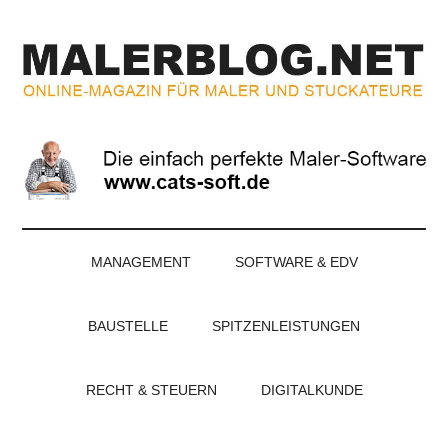
Zum
Skip
Zur
Zur
Inhalt
to
Seitenspalte
Fußzeile
springen
secondary
springen
springen
menu
MALERBLOG.NE
Online-
Magazin
für
Maler
und
Stuckateure
MANAGEMENT
SOFTWARE & EDV
BAUSTELLE
SPITZENLEISTUNGEN
RECHT & STEUERN
DIGITALKUNDE