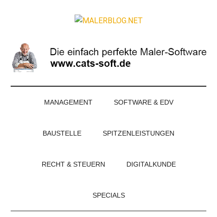
Zum
Skip
Zur
Zur
Inhalt
to
Seitenspalte
Fußzeile
MALERBLOG.NE
springen
secondary
springen
springen
Online-
menu
Magazin
für
Maler
und
Stuckateure
MANAGEMENT
SOFTWARE & EDV
BAUSTELLE
SPITZENLEISTUNGEN
RECHT & STEUERN
DIGITALKUNDE
SPECIALS