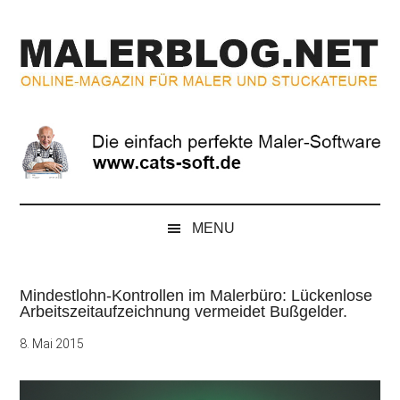
Zum
Skip
Zur
Zur
Inhalt
to
Seitenspalte
Fußzeile
springen
secondary
springen
springen
menu
MALERBLOG.NE
Online-
Magazin
für
Maler
und
Stuckateure
MENU
Mindestlohn-Kontrollen im Malerbüro: Lückenlose
Arbeitszeitaufzeichnung vermeidet Bußgelder.
8. Mai 2015