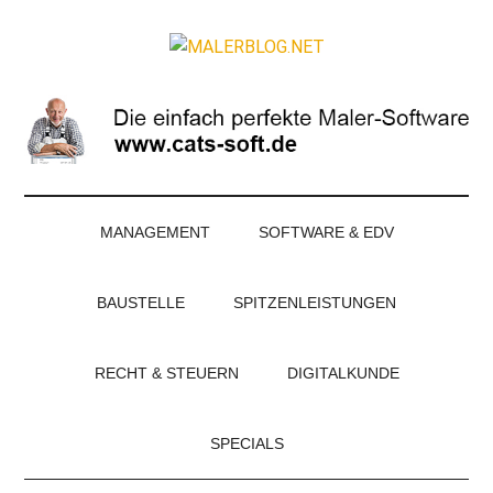
Zum
Skip
Zur
Zur
Inhalt
to
Seitenspalte
Fußzeile
MALERBLOG.NE
springen
secondary
springen
springen
Online-
menu
Magazin
für
Maler
und
Stuckateure
MANAGEMENT
SOFTWARE & EDV
BAUSTELLE
SPITZENLEISTUNGEN
RECHT & STEUERN
DIGITALKUNDE
SPECIALS