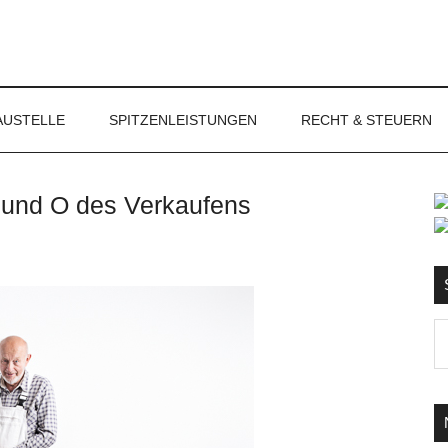
NET
AUSTELLE
SPITZENLEISTUNGEN
RECHT & STEUERN
A und O des Verkaufens
S
Ma
d
...