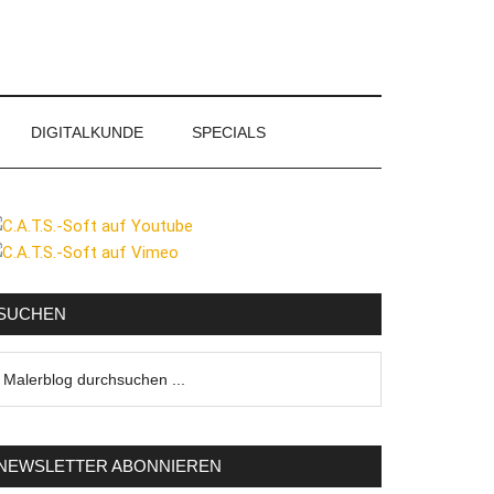
DIGITALKUNDE
SPECIALS
eitenspalte
SUCHEN
lerblog
urchsuchen
NEWSLETTER ABONNIEREN