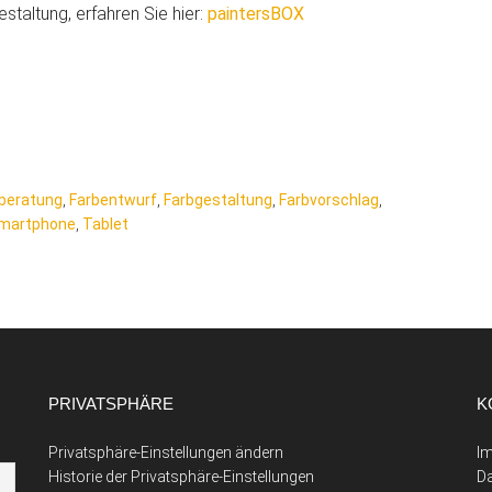
staltung, erfahren Sie hier:
paintersBOX
beratung
,
Farbentwurf
,
Farbgestaltung
,
Farbvorschlag
,
martphone
,
Tablet
PRIVATSPHÄRE
K
Privatsphäre-Einstellungen ändern
I
Historie der Privatsphäre-Einstellungen
D