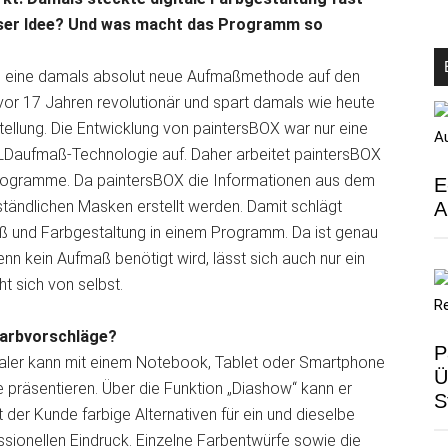
ieser Idee? Und was macht das Programm so
 eine damals absolut neue Aufmaßmethode auf den
or 17 Jahren revolutionär und spart damals wie heute
ellung. Die Entwicklung von paintersBOX war nur eine
ILDaufmaß-Technologie auf. Daher arbeitet paintersBOX
programme. Da paintersBOX die Informationen aus dem
E
ändlichen Masken erstellt werden. Damit schlägt
A
aß und Farbgestaltung in einem Programm. Da ist genau
n kein Aufmaß benötigt wird, lässt sich auch nur ein
t sich von selbst.
Farbvorschläge?
P
 Maler kann mit einem Notebook, Tablet oder Smartphone
Ü
präsentieren. Über die Funktion „Diashow“ kann er
S
der Kunde farbige Alternativen für ein und dieselbe
sionellen Eindruck. Einzelne Farbentwürfe sowie die