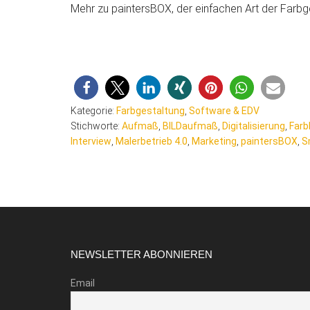
Mehr zu paintersBOX, der einfachen Art der Farbge
Kategorie:
Farbgestaltung
,
Software & EDV
Stichworte:
Aufmaß
,
BILDaufmaß
,
Digitalisierung
,
Farb
Interview
,
Malerbetrieb 4.0
,
Marketing
,
paintersBOX
,
S
Footer
NEWSLETTER ABONNIEREN
Email