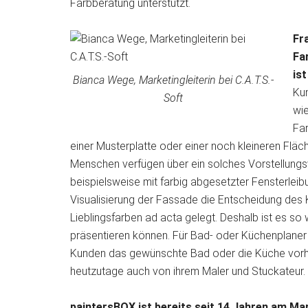
Farbberatung unterstützt.
Fr
Fa
is
Bianca Wege, Marketingleiterin bei C.A.T.S.-
Kun
Soft
wie
Far
einer Musterplatte oder einer noch kleineren Fläc
Menschen verfügen über ein solches Vorstellung
beispielsweise mit farbig abgesetzter Fensterleibu
Visualisierung der Fassade die Entscheidung des 
Lieblingsfarben ad acta gelegt. Deshalb ist es so w
präsentieren können. Für Bad- oder Küchenplaner
Kunden das gewünschte Bad oder die Küche vorhe
heutzutage auch von ihrem Maler und Stuckateur.
paintersBOX ist bereits seit 14 Jahren am Ma