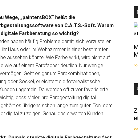
au Wege, „paintersBOX“ heißt die
rbgestaltungssoftware von C.A.T.S.-Soft. Warum
t digitale Farbberatung so wichtig?
den haben häufig Probleme damit, sich vorzustellen
M
 ihr Haus oder ihr Wohnzimmer in einer bestimmten
M
be aussehen könnte. Wie Farbe wirkt, wird nicht auf
he wie auf einem Farbfächer deutlich. Nur wenige
>
svermögen. Geht es gar um Farbkombinationen,
ng oder Sockel, erleichtert die fotorealistische
Kunden ungemein. Da werden oft zuvor favorisierte
ichtig, dass Maler ihre Farbgestaltung digital
 gehört es übrigens schon lange zum guten Ton, dem
Z
r digital zu zeigen. Genau das erwarten Kunden
e
>>
rkt. Damals steckte digitale Farbgestaltung fast