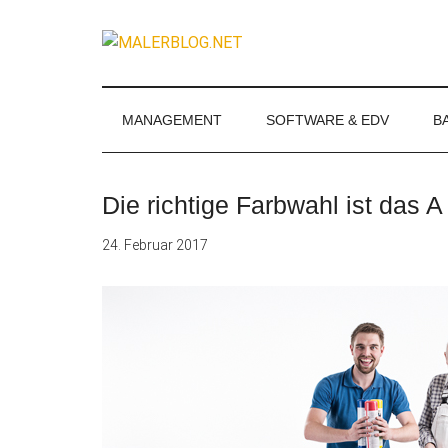
Zum
Skip
Zur
Zur
Inhalt
to
Seitenspalte
Fußzeile
MALERBLOG.
springen
secondary
springen
springen
Online-
menu
Magazin
für
MANAGEMENT
SOFTWARE & EDV
B
Maler
und
Stuckateure
Die richtige Farbwahl ist das 
24. Februar 2017