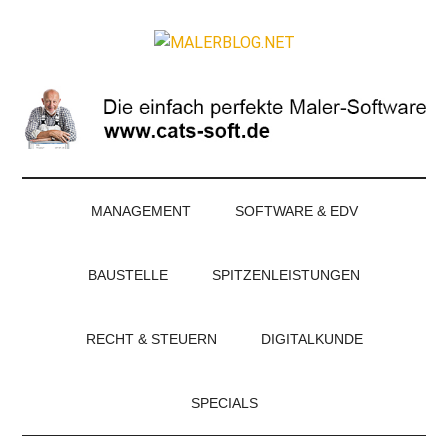
Zum
Skip
Zur
Zur
Inhalt
to
Seitenspalte
Fußzeile
MALERBLOG.NE
springen
secondary
springen
springen
Online-
menu
Magazin
für
Maler
und
Stuckateure
MANAGEMENT
SOFTWARE & EDV
BAUSTELLE
SPITZENLEISTUNGEN
RECHT & STEUERN
DIGITALKUNDE
SPECIALS