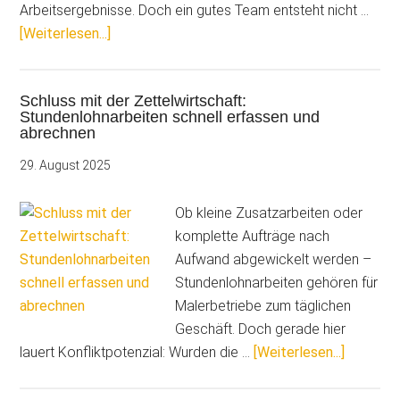
Arbeitsergebnisse. Doch ein gutes Team entsteht nicht …
ÜberTeambuilding
[Weiterlesen...]
für
mehr
Schluss mit der Zettelwirtschaft:
Erfolg
Stundenlohnarbeiten schnell erfassen und
auf
abrechnen
der
29. August 2025
Baustelle
Ob kleine Zusatzarbeiten oder
komplette Aufträge nach
Aufwand abgewickelt werden –
Stundenlohnarbeiten gehören für
Malerbetriebe zum täglichen
Geschäft. Doch gerade hier
ÜberSch
lauert Konfliktpotenzial: Wurden die …
[Weiterlesen...]
mit
der