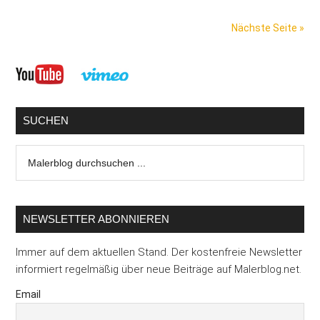
Zettelwi
Nächste Seite »
Stundenl
schnell
Seitenspalte
erfassen
und
abrechn
SUCHEN
Malerblog
durchsuchen
...
NEWSLETTER ABONNIEREN
Immer auf dem aktuellen Stand. Der kostenfreie Newsletter
informiert regelmäßig über neue Beiträge auf Malerblog.net.
Email