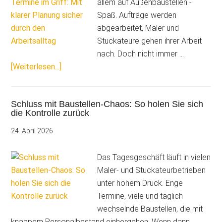
Mitarbeiter
allem auf Außenbaustellen -
wirklich
Spaß. Aufträge werden
motiviert
abgearbeitet, Maler und
Stuckateure gehen ihrer Arbeit
nach. Doch nicht immer …
ÜberBaustellen,
[Weiterlesen...]
Mitarbeiter
und
Schluss mit Baustellen-Chaos: So holen Sie sich
Termine
die Kontrolle zurück
im
Griff:
24. April 2026
Mit
klarer
Das Tagesgeschäft läuft in vielen
Planung
Maler- und Stuckateurbetrieben
sicher
unter hohem Druck. Enge
durch
Termine, viele und täglich
den
wechselnde Baustellen, die mit
Arbeitsalltag
knappem Personalbestand einhergehen. Wenn dann …