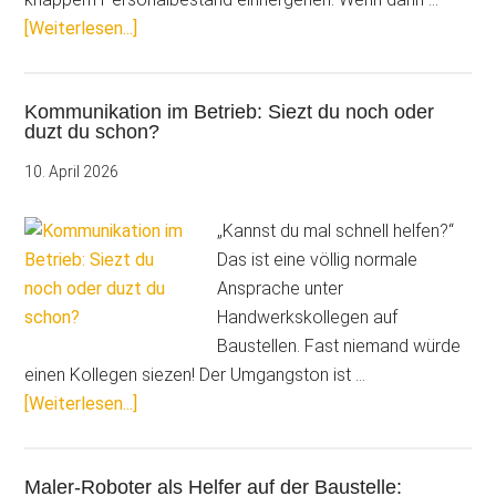
ÜberSchluss
[Weiterlesen...]
mit
Baustellen-
Kommunikation im Betrieb: Siezt du noch oder
Chaos:
duzt du schon?
So
holen
10. April 2026
Sie
sich
„Kannst du mal schnell helfen?“
die
Das ist eine völlig normale
Kontrolle
Ansprache unter
zurück
Handwerkskollegen auf
Baustellen. Fast niemand würde
einen Kollegen siezen! Der Umgangston ist …
ÜberKommunikation
[Weiterlesen...]
im
Betrieb:
Maler-Roboter als Helfer auf der Baustelle:
Siezt