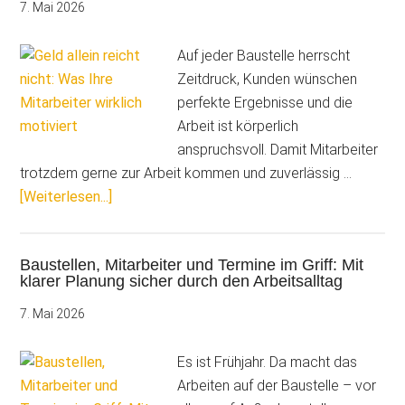
auf
7. Mai 2026
die
Baustelle
Auf jeder Baustelle herrscht
Zeitdruck, Kunden wünschen
perfekte Ergebnisse und die
Arbeit ist körperlich
anspruchsvoll. Damit Mitarbeiter
trotzdem gerne zur Arbeit kommen und zuverlässig …
ÜberGeld
[Weiterlesen...]
allein
reicht
Baustellen, Mitarbeiter und Termine im Griff: Mit
nicht:
klarer Planung sicher durch den Arbeitsalltag
7
Tipps
7. Mai 2026
–
Was
Es ist Frühjahr. Da macht das
Ihre
Arbeiten auf der Baustelle – vor