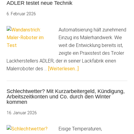
ADLER testet neue Technik
du
noch
6. Februar 2026
oder
duzt
Automatisierung hält zunehmend
du
Einzug ins Malerhandwerk. Wie
schon?
weit die Entwicklung bereits ist,
zeigte ein Praxistest des Tiroler
Lackherstellers ADLER, der in seiner Lackfabrik einen
ÜberMaler-
Malerroboter des …
[Weiterlesen...]
Roboter
als
Schlechtwetter? Mit Kurzarbeitergeld, Kündigung,
Helfer
Arbeitszeitkonten und Co. durch den Winter
auf
kommen
der
16. Januar 2026
Baustelle:
ADLER
Eisige Temperaturen,
testet