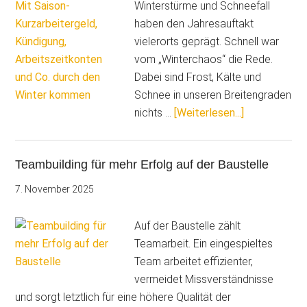
Winterstürme und Schneefall
neue
haben den Jahresauftakt
Technik
vielerorts geprägt. Schnell war
vom „Winterchaos“ die Rede.
Dabei sind Frost, Kälte und
Schnee in unseren Breitengraden
ÜberSchlech
nichts …
[Weiterlesen...]
Mit
Kurzarbeiterg
Teambuilding für mehr Erfolg auf der Baustelle
Kündigung,
Arbeitszeitk
7. November 2025
und
Co.
Auf der Baustelle zählt
durch
Teamarbeit. Ein eingespieltes
den
Team arbeitet effizienter,
Winter
vermeidet Missverständnisse
kommen
und sorgt letztlich für eine höhere Qualität der