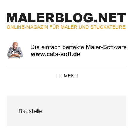
Zum
Skip
Zur
Zur
Inhalt
to
Seitenspalte
Fußzeile
springen
secondary
springen
springen
menu
MALERBLOG.NE
Online-
Magazin
für
Maler
und
Stuckateure
MENU
Baustelle