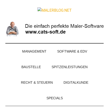
Zum
Skip
Zur
Zur
Inhalt
to
Seitenspalte
Fußzeile
MALERBLOG.NE
springen
secondary
springen
springen
Online-
menu
Magazin
für
Maler
und
Stuckateure
MANAGEMENT
SOFTWARE & EDV
BAUSTELLE
SPITZENLEISTUNGEN
RECHT & STEUERN
DIGITALKUNDE
SPECIALS