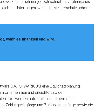
le Handwerksunternehmer jedoch schnell als „böhmisches
in leichtes Unterfangen, wenn die Meisterschule schon
gt, wann es finanziell eng wird.
oftware C.A.T.S.-WARICUM eine Liquiditätsplanung
ung im Unternehmen und erleichtert so dem
italen Tool werden automatisch und permanent
che Zahlungseingänge und Zahlungsausgänge sowie die