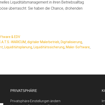
ionelles Liquiditätsmanagement in ihren Betriebsalltag
ch böse überrascht. Sie haben die Chance, drohenden
ftware & EDV
C.A.T.S.-WARICUM
,
digitaler Malerbetrieb
,
Digitalisierung
,
nt
,
Liquiditätsplanung
,
Liquiditätssicherung
,
Maler-Software
,
PRIVATSPHÄRE
K
Privatsphäre-Einstellungen ändern
I