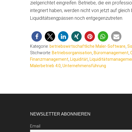
zielgerichtet eingreifen. Betriebe, die ein profess
integriert haben, werden nicht von jetzt auf glei
Liquiditätsengpässen noch entgegenzutreten.
Kategorie:
betriebswirtschaftliche Maler-Software
,
So
Stichworte:
Betriebsorganisation
,
Büromanagement
,
Finanzmanagement
,
Liquidität
,
Liquiditätsmanageme
Malerbetrieb 4.0
,
Unternehmensführung
Footer
NEWSLETTER ABONNIEREN
Email