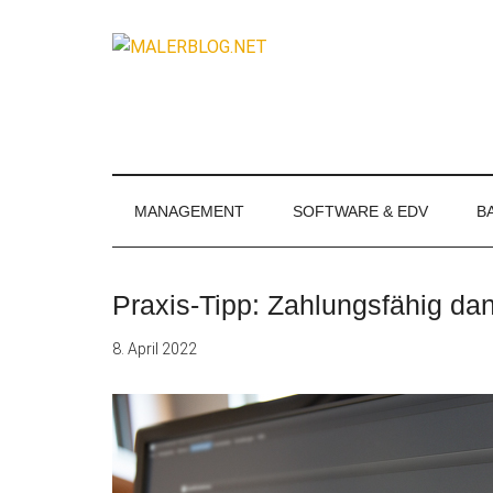
Zum
Skip
Zur
Zur
Inhalt
to
Seitenspalte
Fußzeile
MALERBLOG.
springen
secondary
springen
springen
Online-
menu
Magazin
für
Maler
und
MANAGEMENT
SOFTWARE & EDV
B
Stuckateure
Praxis-Tipp: Zahlungsfähig dan
8. April 2022