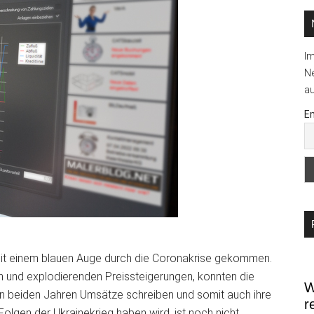
I
Ne
au
Em
mit einem blauen Auge durch die Coronakrise gekommen.
 und explodierenden Preissteigerungen, konnten die
W
en beiden Jahren Umsätze schreiben und somit auch ihre
r
 Folgen der Ukrainekrieg haben wird, ist noch nicht