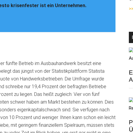
desto krisenfester ist ein Unternehmen.
>>
eder fünfte Betrieb im Ausbauhandwerk besitzt eine
legt das jüngst von der Statistikplattform Statista
E
lquote von Handwerksbetrieben. Die Umfrage wurde
A
d schreibe nur 19,4 Prozent der befragten Betriebe
ent zu liegen. Das heißt zugleich: Vier von fünf
nzeiten schwer haben am Markt bestehen zu können. Dies
 besonders eigenkapitalschwach sind. Sie verfügen nach
von 10 Prozent und weniger. Ihnen kann schon ein leicht
P
ebe, mit geringem finanziellem Spielraum, müssen stets
Ü
on zu jeder Zeit im Blick haben, um erst gar nicht in eine