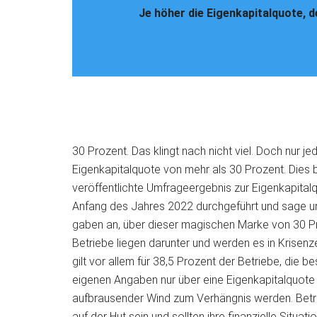
Je höher die Eigenkapitalquote, 
30 Prozent. Das klingt nach nicht viel. Doch nur j
Eigenkapitalquote von mehr als 30 Prozent. Dies be
veröffentlichte Umfrageergebnis zur Eigenkapita
Anfang des Jahres 2022 durchgeführt und sage un
gaben an, über dieser magischen Marke von 30 Proz
Betriebe liegen darunter und werden es in Krise
gilt vor allem für 38,5 Prozent der Betriebe, die
eigenen Angaben nur über eine Eigenkapitalquote 
aufbrausender Wind zum Verhängnis werden. Betri
auf der Hut sein und sollten ihre finanzielle Situati