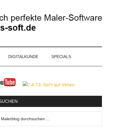
DIGITALKUNDE
SPECIALS
eitenspalte
SUCHEN
lerblog
urchsuchen