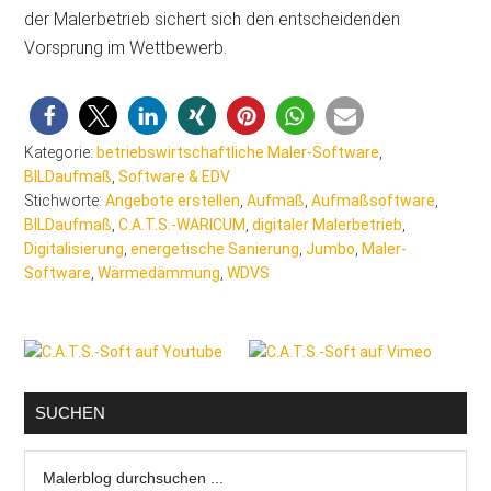
der Malerbetrieb sichert sich den entscheidenden
Vorsprung im Wettbewerb.
Kategorie:
betriebswirtschaftliche Maler-Software
,
BILDaufmaß
,
Software & EDV
Stichworte:
Angebote erstellen
,
Aufmaß
,
Aufmaßsoftware
,
BILDaufmaß
,
C.A.T.S.-WARICUM
,
digitaler Malerbetrieb
,
Digitalisierung
,
energetische Sanierung
,
Jumbo
,
Maler-
Software
,
Wärmedämmung
,
WDVS
Seitenspalte
SUCHEN
Malerblog
durchsuchen