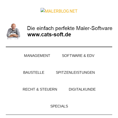
Zum
Skip
Zur
Zur
Inhalt
to
Seitenspalte
Fußzeile
MALERBLOG.NE
springen
secondary
springen
springen
Online-
menu
Magazin
für
Maler
und
Stuckateure
MANAGEMENT
SOFTWARE & EDV
BAUSTELLE
SPITZENLEISTUNGEN
RECHT & STEUERN
DIGITALKUNDE
SPECIALS