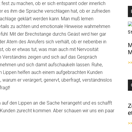
 fest zu machen, ob er sich entspannt oder innerlich
r es ihm die Sprache verschlagen hat, ob er zufrieden
 Sachlage geklärt werden kann. Man muß lernen
Details zu achten und emotionale Hinweise wahrnehmen
ühl. Mit der Brechstange durchs Geäst wird hier gar
 der Atem des Anrufers sich verhält, ob er nebenbei in
M
ist, ob er etwas tut, was man auch mit Nervosität
M
 Verständnis zeigen und sich auf das Gespräch
>
h nehmen und sich damit aufschaukeln lassen. Ruhe,
den Lippen helfen auch einem aufgebrachten Kunden
warum er verärgert, genervt, überfragt, verständnislos
fragt!
 auf den Lippen an die Sache herangeht und es schafft
Z
on Kunden zurecht kommen. Aber schauen wir uns ein paar
e
>>