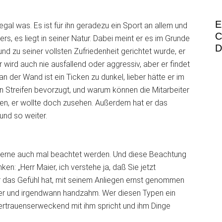
E
gal was. Es ist für ihn geradezu ein Sport an allem und
C
rs, es liegt in seiner Natur. Dabei meint er es im Grunde
D
d zu seiner vollsten Zufriedenheit gerichtet wurde, er
Er wird auch nie ausfallend oder aggressiv, aber er findet
 der Wand ist ein Ticken zu dunkel, lieber hätte er im
 Streifen bevorzugt, und warum können die Mitarbeiter
nen, er wollte doch zusehen. Außerdem hat er das
und so weiter.
e gerne auch mal beachtet werden. Und diese Beachtung
en: „Herr Maier, ich verstehe ja, daß Sie jetzt
r das Gefühl hat, mit seinem Anliegen ernst genommen
icher und irgendwann handzahm. Wer diesen Typen ein
ertrauenserweckend mit ihm spricht und ihm Dinge