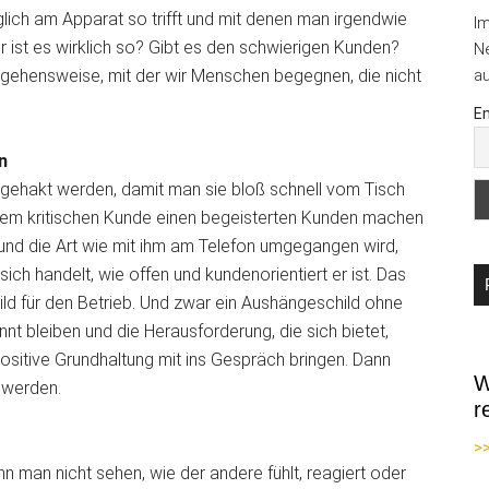
lich am Apparat so trifft und mit denen man irgendwie
I
 ist es wirklich so? Gibt es den schwierigen Kunden?
Ne
angehensweise, mit der wir Menschen begegnen, die nicht
au
Em
n
abgehakt werden, damit man sie bloß schnell vom Tisch
einem kritischen Kunde einen begeisterten Kunden machen
und die Art wie mit ihm am Telefon umgegangen wird,
ich handelt, wie offen und kundenorientiert er ist. Das
ld für den Betrieb. Und zwar ein Aushängeschild ohne
nnt bleiben und die Herausforderung, die sich bietet,
ositive Grundhaltung mit ins Gespräch bringen. Dann
W
 werden.
r
>
n man nicht sehen, wie der andere fühlt, reagiert oder