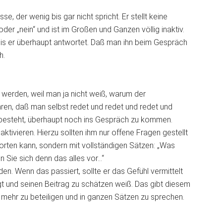
se, der wenig bis gar nicht spricht. Er stellt keine
oder „nein“ und ist im Großen und Ganzen völlig inaktiv.
bis er überhaupt antwortet. Daß man ihn beim Gespräch
h.
r werden, weil man ja nicht weiß, warum der
hren, daß man selbst redet und redet und redet und
 besteht, überhaupt noch ins Gespräch zu kommen.
ktivieren. Hierzu sollten ihm nur offene Fragen gestellt
tworten kann, sondern mit vollständigen Sätzen: „Was
 Sie sich denn das alles vor…“
en. Wenn das passiert, sollte er das Gefühl vermittelt
t und seinen Beitrag zu schätzen weiß. Das gibt diesem
 mehr zu beteiligen und in ganzen Sätzen zu sprechen.