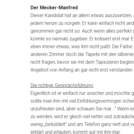
Der Mecker-Manfred
Dieser Kandidat hat an allem etwas auszusetzen, e
jedem herum zu nörgeln. Er kann einfach nicht ande
genommen gar nicht so. Auch wenn alles perfekt un
könnte es niemals zugeben. Er kritisiert erst mal. 
eben immer etwas, was ihm nicht paßt. Die Farbe an
anderen Zimmer doch die Tapete mit den silbernen
nicht fragen, bevor sie mit dem Tapezieren begin
Angebot von Anfang an gar nicht erst verstanden 
Die richtige Gesprächsführung:
Eigentlich ist er einfach nur unsicher und möcht
sollte man ihm mit viel Einfühlungsvermögen schenk
unzufrieden sind, aber schauen Sie mal …“ Wenn e
zu werden, wird er gleich viel netter und zutraul
wenig „betüddelt“ und am Telefon ganz nett und v
erklärt und erläutert, kommt gut mit ihm klar.