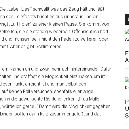
Die „Laber-Liesl“ schwallt was das Zeug hält und läßt
 des Telefonats bricht es aus ihr heraus und ein
ingt „Luft holen“ zu einer kleinen Pause. Sie kommt vom
elheiten, die sie ständig wiederholt. Offensichtlich hört
end und mühsam sein, nicht den Faden zu verlieren oder
ommt. Aber es gibt Schlimmeres.
E
A
 ihrem Namen an und zwar mehrfach hintereinander. Dafür
e halten und eröffnet die Möglichkeit einzuhaken, um im
eser Punkt erreicht ist und man selbst den
auf keinen Fall versuchen, ebenfalls ellenlange
h in die gewünschte Richtung lenken: „Frau Müller,
P
, würde ich gerne…“ Damit wird die Möglichkeit gegeben
Ü
 Dingen sollten dann kurz zusammengefaßt und das
S