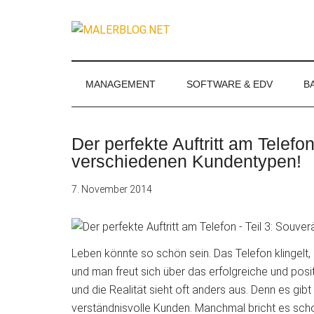
Zum
Skip
Zur
Zur
Inhalt
to
Seitenspalte
Fußzeile
MALERBLOG.
springen
secondary
springen
springen
Online-
menu
Magazin
für
MANAGEMENT
SOFTWARE & EDV
B
Maler
und
Stuckateure
Der perfekte Auftritt am Telef
verschiedenen Kundentypen!
7. November 2014
Leben könnte so schön sein. Das Telefon klingelt
und man freut sich über
das erfolgreiche und posi
und die Realität sieht oft anders aus. Denn es gibt
verständnisvolle Kunden. Manchmal bricht es sc