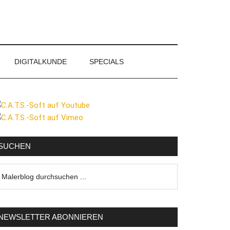
DIGITALKUNDE
SPECIALS
eitenspalte
SUCHEN
lerblog
urchsuchen
NEWSLETTER ABONNIEREN