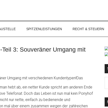
NET
AUSTELLE
SPITZENLEISTUNGEN
RECHT & STEUERN
on-Teil 3: Souveräner Umgang mit
S
Das
Ma
d
, man hebt ab, ein netter Kunde spricht am anderen Ende
...
tive Telefonat. Doch das Leben ist nun mal kein Ponyhof
 nicht nur nette, einfach zu bedienende und
hon mal über einem zusammen wegen der zahlreichen