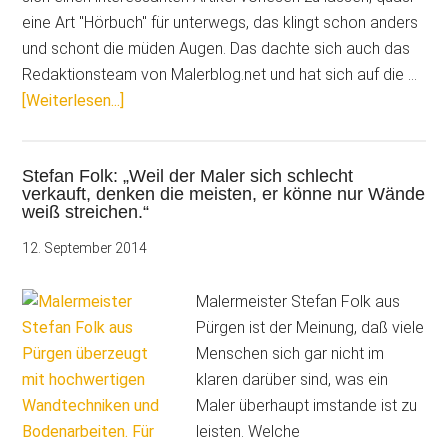
eine Art "Hörbuch" für unterwegs, das klingt schon anders
und schont die müden Augen. Das dachte sich auch das
Redaktionsteam von Malerblog.net und hat sich auf die …
ÜberHören
[Weiterlesen...]
statt
Lesen:
Stefan Folk: „Weil der Maler sich schlecht
Die
verkauft, denken die meisten, er könne nur Wände
neue
weiß streichen.“
Hightech-
12. September 2014
Funktion
auf
Malermeister Stefan Folk aus
Malerblog.net
Pürgen ist der Meinung, daß viele
Menschen sich gar nicht im
klaren darüber sind, was ein
Maler überhaupt imstande ist zu
leisten. Welche