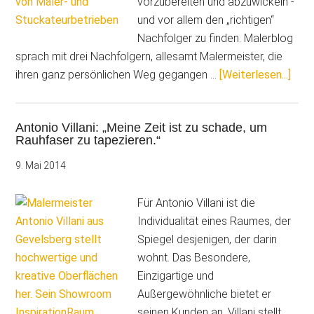
vorzubereiten und abzuwickeln -
streichen.“
und vor allem den „richtigen“
Nachfolger zu finden. Malerblog
sprach mit drei Nachfolgern, allesamt Malermeister, die
Übe
ihren ganz persönlichen Weg gegangen …
[Weiterlesen...]
Foku
Beis
Antonio Villani: „Meine Zeit ist zu schade, um
erfo
Rauhfaser zu tapezieren.“
Betr
im
9. Mai 2014
Male
Für Antonio Villani ist die
Individualität eines Raumes, der
Spiegel desjenigen, der darin
wohnt. Das Besondere,
Einzigartige und
Außergewöhnliche bietet er
seinen Kunden an. Villani stellt