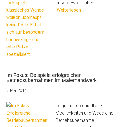
außergewöhnlichen …
ÜberStefan
[Weiterlesen...]
Folk:
„Weil
der
Maler
sich
schlecht
verkauft,
denken
Im Fokus: Beispiele erfolgreicher
die
Betriebsübernahmen im Malerhandwerk
meisten,
9. Mai 2014
er
könne
Es gibt unterschiedliche
nur
Möglichkeiten und Wege eine
Wände
Betriebsübernahme
weiß