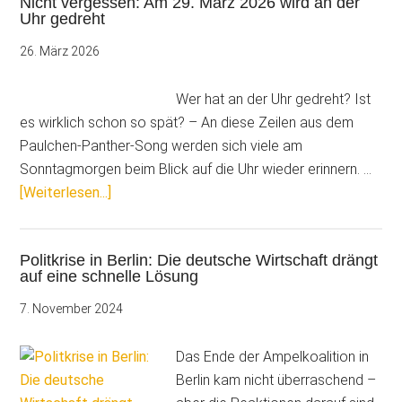
Nicht vergessen: Am 29. März 2026 wird an der
dem
Uhr gedreht
Aus?
26. März 2026
Wer hat an der Uhr gedreht? Ist
es wirklich schon so spät? – An diese Zeilen aus dem
Paulchen-Panther-Song werden sich viele am
Sonntagmorgen beim Blick auf die Uhr wieder erinnern. …
ÜberNicht
[Weiterlesen...]
vergessen:
Am
Politkrise in Berlin: Die deutsche Wirtschaft drängt
29.
auf eine schnelle Lösung
März
2026
7. November 2024
wird
an
Das Ende der Ampelkoalition in
der
Berlin kam nicht überraschend –
Uhr