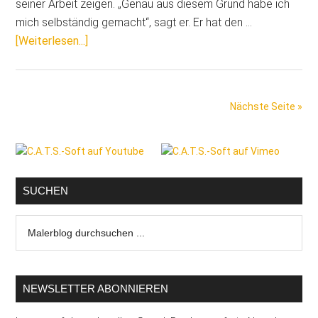
absolute
seiner Arbeit zeigen. „Genau aus diesem Grund habe ich
Ausnahme.“
mich selbständig gemacht“, sagt er. Er hat den …
ÜberHenning
[Weiterlesen...]
Bieck:
„Das
Malerhandwerk
Nächste Seite »
verkommt
immer
Seitenspalte
mehr,
weil
einfach
SUCHEN
keine
Malerblog
Kreativität
durchsuchen
da
...
ist.“
NEWSLETTER ABONNIEREN