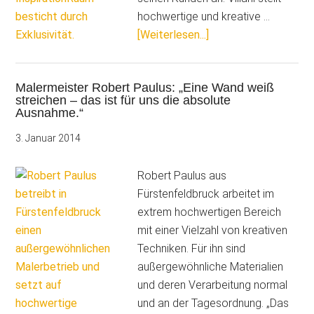
hochwertige und kreative …
ÜberAntonio
[Weiterlesen...]
Villani:
„Meine
Malermeister Robert Paulus: „Eine Wand weiß
Zeit
streichen – das ist für uns die absolute
ist
Ausnahme.“
zu
3. Januar 2014
schade,
um
Robert Paulus aus
Rauhfaser
Fürstenfeldbruck arbeitet im
zu
extrem hochwertigen Bereich
tapezieren.“
mit einer Vielzahl von kreativen
Techniken. Für ihn sind
außergewöhnliche Materialien
und deren Verarbeitung normal
und an der Tagesordnung. „Das