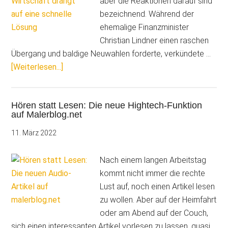
aber die Reaktionen darauf sind
gedreht
bezeichnend. Während der
ehemalige Finanzminister
Christian Lindner einen raschen
Übergang und baldige Neuwahlen forderte, verkündete …
ÜberPolitkrise
[Weiterlesen...]
in
Berlin:
Hören statt Lesen: Die neue Hightech-Funktion
Die
auf Malerblog.net
deutsche
Wirtschaft
11. März 2022
drängt
auf
Nach einem langen Arbeitstag
eine
kommt nicht immer die rechte
schnelle
Lust auf, noch einen Artikel lesen
Lösung
zu wollen. Aber auf der Heimfahrt
oder am Abend auf der Couch,
sich einen interessanten Artikel vorlesen zu lassen, quasi