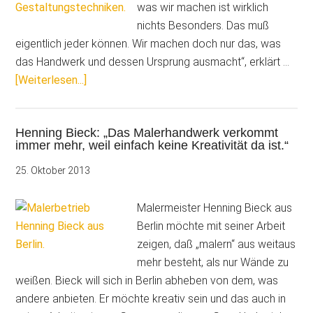
was wir machen ist wirklich
nichts Besonders. Das muß
eigentlich jeder können. Wir machen doch nur das, was
das Handwerk und dessen Ursprung ausmacht“, erklärt …
ÜberMalermeister
[Weiterlesen...]
Robert
Paulus:
Henning Bieck: „Das Malerhandwerk verkommt
„Eine
immer mehr, weil einfach keine Kreativität da ist.“
Wand
weiß
25. Oktober 2013
streichen
–
Malermeister Henning Bieck aus
das
Berlin möchte mit seiner Arbeit
ist
zeigen, daß „malern“ aus weitaus
für
mehr besteht, als nur Wände zu
uns
weißen. Bieck will sich in Berlin abheben von dem, was
die
andere anbieten. Er möchte kreativ sein und das auch in