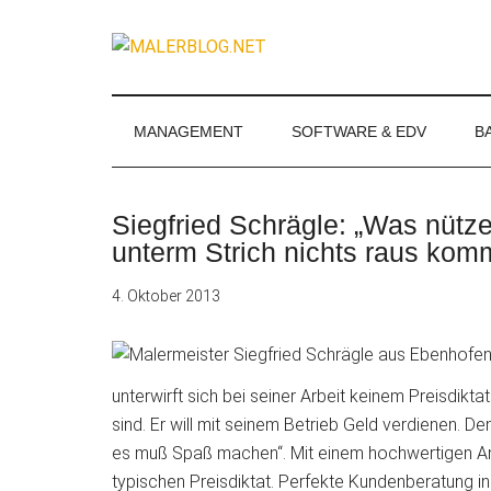
Zum
Skip
Zur
Zur
Inhalt
to
Seitenspalte
Fußzeile
MALERBLOG.
springen
secondary
springen
springen
Online-
menu
Magazin
für
MANAGEMENT
SOFTWARE & EDV
B
Maler
und
Stuckateure
Siegfried Schrägle: „Was nütz
unterm Strich nichts raus kom
4. Oktober 2013
unterwirft sich bei seiner Arbeit keinem Preisdikta
sind. Er will mit seinem Betrieb Geld verdienen. De
es muß Spaß machen“. Mit einem
hochwertigen An
typischen Preisdiktat. Perfekte Kundenberatung i