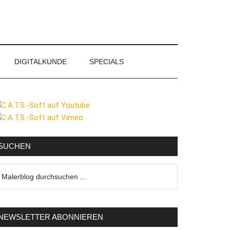
DIGITALKUNDE
SPECIALS
eitenspalte
SUCHEN
lerblog
urchsuchen
NEWSLETTER ABONNIEREN