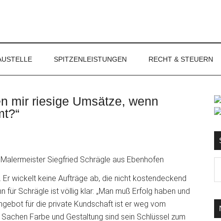
NET
AUSTELLE
SPITZENLEISTUNGEN
RECHT & STEUERN
en mir riesige Umsätze, wenn
S
mt?“
Malermeister Siegfried Schrägle aus Ebenhofen
Ma
d
t. Er wickelt keine Aufträge ab, die nicht kostendeckend
...
nn für Schrägle ist völlig klar: „Man muß Erfolg haben und
gebot für die private Kundschaft ist er weg vom
n Sachen Farbe und Gestaltung sind sein Schlüssel zum