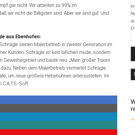
ampf gar nicht. Wir arbeiten zu 99% im
I
 wir nicht die Billigsten sind. Aber wir sind gut. Und
Ne
au
Em
le aus Ebenhofen:
 Schrägle seinen Malerbetrieb in zweiter Generation im
seiner Kunden. Schrägle ist kein bißchen müde, sondern
 im Gewerbegebiet und baute neu. „Mein großer Traum
r dazu. Neben dem Malerbetrieb vermietet Schrägle
Halle, um neue größere Hebebühnen unterzustellen. Im
C.A.T.S.-Soft.
W
r
>