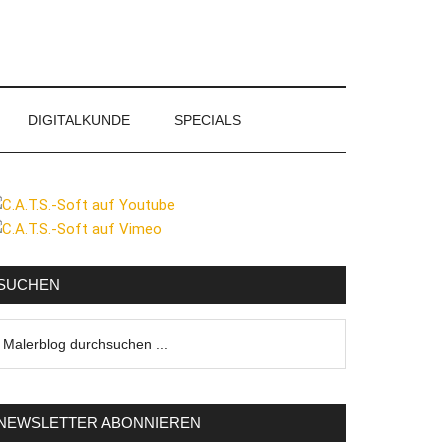
DIGITALKUNDE
SPECIALS
eitenspalte
SUCHEN
lerblog
urchsuchen
NEWSLETTER ABONNIEREN