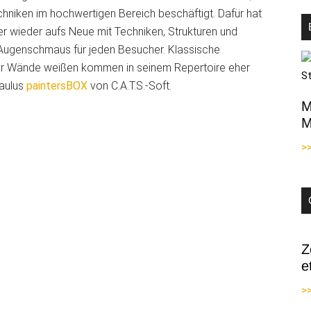
echniken im hochwertigen Bereich beschäftigt. Dafür hat
er wieder aufs Neue mit Techniken, Strukturen und
en Augenschmaus für jeden Besucher. Klassische
er Wände weißen kommen in seinem Repertoire eher
Paulus
paintersBOX
von C.A.T.S.-Soft.
M
M
>
Z
e
>>