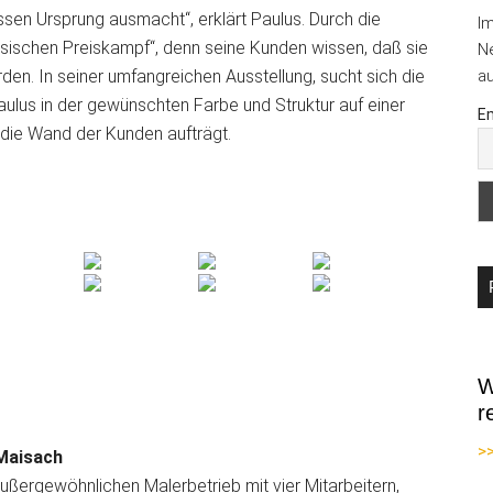
n Ursprung ausmacht“, erklärt Paulus. Durch die
I
klassischen Preiskampf“, denn seine Kunden wissen, daß sie
Ne
en. In seiner umfangreichen Ausstellung, sucht sich die
au
aulus in der gewünschten Farbe und Struktur auf einer
Em
 die Wand der Kunden aufträgt.
W
r
>
Maisach
außergewöhnlichen Malerbetrieb mit vier Mitarbeitern,