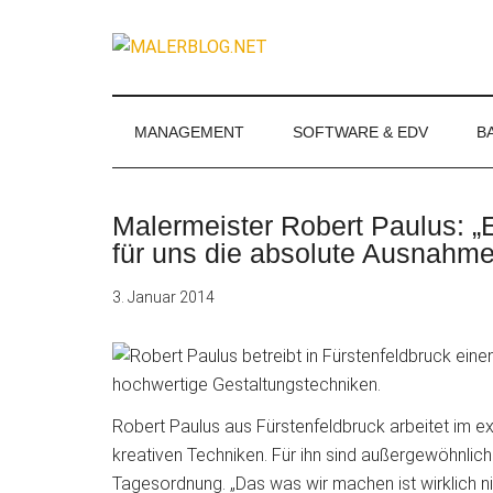
Zum
Skip
Zur
Zur
Inhalt
to
Seitenspalte
Fußzeile
MALERBLOG.
springen
secondary
springen
springen
Online-
menu
Magazin
für
MANAGEMENT
SOFTWARE & EDV
B
Maler
und
Stuckateure
Malermeister Robert Paulus: „
für uns die absolute Ausnahme
3. Januar 2014
Robert Paulus aus Fürstenfeldbruck arbeitet im e
kreativen Techniken. Für ihn sind außergewöhnlic
Tagesordnung. „Das was wir machen ist wirklich n