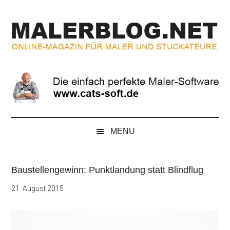
Zum
Skip
Zur
Zur
Inhalt
to
Seitenspalte
Fußzeile
springen
secondary
springen
springen
menu
MALERBLOG.NE
Online-
Magazin
für
Maler
und
Stuckateure
MENU
Baustellengewinn: Punktlandung statt Blindflug
21. August 2015