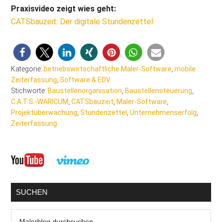
Praxisvideo zeigt wies geht:
CATSbauzeit: Der digitale Stundenzettel
Kategorie:
betriebswirtschaftliche Maler-Software
,
mobile
Zeiterfassung
,
Software & EDV
Stichworte:
Baustellenorganisation
,
Baustellensteuerung
,
C.A.T.S.-WARICUM
,
CATSbauzeit
,
Maler-Software
,
Projektüberwachung
,
Stundenzettel
,
Unternehmenserfolg
,
Zeiterfassung
Seitenspalte
SUCHEN
Malerblog