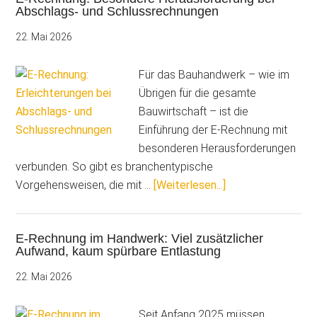
Abschlags- und Schlussrechnungen
Rechnung
und
22. Mai 2026
Update-
Neuerungen
Für das Bauhandwerk – wie im
Übrigen für die gesamte
Bauwirtschaft – ist die
Einführung der E-Rechnung mit
besonderen Herausforderungen
verbunden. So gibt es branchentypische
ÜberE-
Vorgehensweisen, die mit …
[Weiterlesen...]
Rechnung:
Besondere
E-Rechnung im Handwerk: Viel zusätzlicher
Herausforderung
Aufwand, kaum spürbare Entlastung
bei
Abschlags-
22. Mai 2026
und
Schlussrechnunge
Seit Anfang 2025 müssen