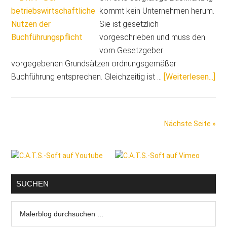
kassieren
kommt kein Unternehmen herum.
ab
Sie ist gesetzlich
vorgeschrieben und muss den
vom Gesetzgeber
vorgegebenen Grundsätzen ordnungsgemäßer
Üb
Buchführung entsprechen. Gleichzeitig ist …
[Weiterlesen...]
bet
Nu
der
Nächste Seite »
Buc
Die
Seitenspalte
BW
als
Ste
SUCHEN
Malerblog
durchsuchen