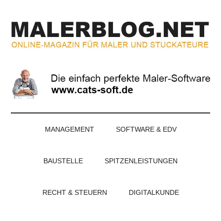
Zum
Skip
Zur
Zur
Inhalt
to
Seitenspalte
Fußzeile
springen
secondary
springen
springen
menu
MALERBLOG.NE
Online-
Magazin
für
Maler
und
Stuckateure
MANAGEMENT
SOFTWARE & EDV
BAUSTELLE
SPITZENLEISTUNGEN
RECHT & STEUERN
DIGITALKUNDE