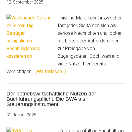
nicht
12. September 2025
mehr
reichen
Phishing-Mails kennt inzwischen
fast jeder. Sie tarnen sich als
seriöse Nachrichten und locken
mit Links oder Aufforderungen
zur Preisgabe von
Zugangsdaten. Doch während
viele Nutzer hier bereits
ÜberWachsende
vorsichtiger …
[Weiterlesen...]
Gefahr
im
Der betriebswirtschaftliche Nutzen der
Büroalltag:
Buchführungspflicht: Die BWA als
Betrüger
Steuerungsinstrument
manipulieren
31. Januar 2025
Rechnungen
und
Um eine sorgfältige Buchhaltung