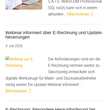
C.A.T.S.-WARICUM Professional
SQL nutzt, kann sich in einem
ÜberE-
aktuellen …
[Weiterlesen...]
Rechnung
im
Webinar informiert über E-Rechnung und Update-
Fokus:
Neuerungen
Jetzt
fit
3. Juli 2026
werden
für
Die Anforderungen rund um die
die
E-Rechnung nehmen weiter zu.
nächsten
Gleichzeitig entwickeln sich
Schritte
digitale Werkzeuge für Maler- und Stuckateurbetriebe
stetig weiter. Ein Update-Webinar informiert …
ÜberWebinar
[Weiterlesen...]
informiert
über
E-Rechnung: Besondere Herausforderung bei
E-