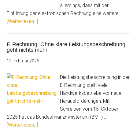
allerdings, dass mit der
Einführung der elektronischen Rechnung eine weitere …
ÜberE-
[Weiterlesen...]
Rechnung:
Neue
E-Rechnung: Ohne klare Leistungsbeschreibung
Prüfpflicht
geht nichts mehr
–
und
13. Februar 2026
wie
Betriebe
Die Leistungsbeschreibung in der
sie
E-Rechnung stellt viele
einfach
Handwerksbetriebe vor neue
erfüllen
Herausforderungen. Mit
Schreiben vom 15. Oktober
2025 hat das Bundesfinanzministerium (BMF) …
ÜberE-
[Weiterlesen...]
Rechnung: