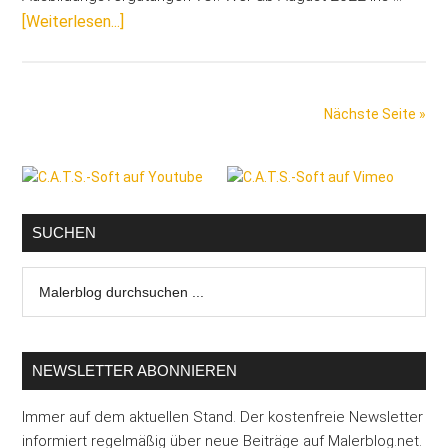
ÜberMaler
[Weiterlesen...]
&
Lackierer:
Höhere
Nächste Seite »
Azubi-
Löhne
Seitenspalte
ab
August
2022
SUCHEN
Malerblog
durchsuchen
...
NEWSLETTER ABONNIEREN
Immer auf dem aktuellen Stand. Der kostenfreie Newsletter
informiert regelmäßig über neue Beiträge auf Malerblog.net.