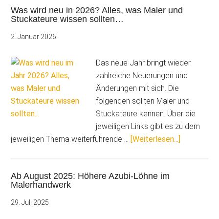
Was wird neu in 2026? Alles, was Maler und
Mehr
Stuckateure wissen sollten…
Geld
für
2. Januar 2026
Azubis
im
Das neue Jahr bringt wieder
Malerhandwe
zahlreiche Neuerungen und
Änderungen mit sich. Die
folgenden sollten Maler und
Stuckateure kennen. Über die
jeweiligen Links gibt es zu dem
ÜberWas
jeweiligen Thema weiterführende …
[Weiterlesen...]
wird
neu
Ab August 2025: Höhere Azubi-Löhne im
in
Malerhandwerk
2026?
Alles,
29. Juli 2025
was