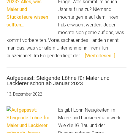
Maler
Frage: Was kommt im neuen
und
Jahr auf uns zu? Niemand
Stuckateu
möchte gerne auf dem linken
wissen
Fuß erwischt werden. Jeder
sollten…
möchte sich gerne auf das, was
kommt vorbereiten. Vorausschauendes Handeln nennt
man das, was vor allem Unternehmer in ihrem Tun
ÜberWa
auszeichnet. Im Folgenden liegt der …
[Weiterlesen...]
wird
neu
Aufgepasst: Steigende Löhne für Maler und
in
Lackierer schon ab Januar 2023
2023?
Alles,
13. Dezember 2022
was
Maler
Es gibt Lohn-Neuigkeiten im
und
Maler- und Lackiererhandwerk.
Stuckat
Wie die IG Bau und der
wissen