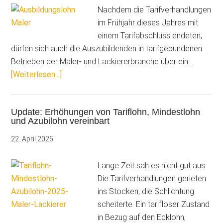
Maler
Nachdem die Tarifverhandlungen
und
im Frühjahr dieses Jahres mit
Stuckateu
einem Tarifabschluss endeten,
wissen
dürfen sich auch die Auszubildenden in tarifgebundenen
sollten…
Betrieben der Maler- und Lackiererbranche über ein …
ÜberAb
[Weiterlesen...]
August
2025:
Update: Erhöhungen von Tariflohn, Mindestlohn
Höhere
und Azubilohn vereinbart
Azubi-
Löhne
22. April 2025
im
Malerhandwerk
Lange Zeit sah es nicht gut aus.
Die Tarifverhandlungen gerieten
ins Stocken, die Schlichtung
scheiterte. Ein tarifloser Zustand
in Bezug auf den Ecklohn,