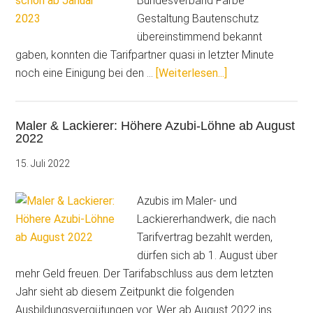
Bundesverband Farbe
sollten…
Gestaltung Bautenschutz
übereinstimmend bekannt
gaben, konnten die Tarifpartner quasi in letzter Minute
ÜberAufgepasst:
noch eine Einigung bei den …
[Weiterlesen...]
Steigende
Löhne
Maler & Lackierer: Höhere Azubi-Löhne ab August
für
2022
Maler
und
15. Juli 2022
Lackierer
schon
Azubis im Maler- und
ab
Lackiererhandwerk, die nach
Januar
Tarifvertrag bezahlt werden,
2023
dürfen sich ab 1. August über
mehr Geld freuen. Der Tarifabschluss aus dem letzten
Jahr sieht ab diesem Zeitpunkt die folgenden
Ausbildungsvergütungen vor. Wer ab August 2022 ins …