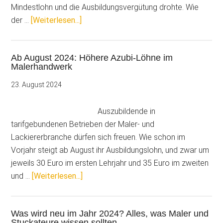
Mindestlohn und die Ausbildungsvergütung drohte. Wie
ÜberUpdate:
der …
[Weiterlesen...]
Erhöhungen
von
Ab August 2024: Höhere Azubi-Löhne im
Tariflohn,
Malerhandwerk
Mindestlohn
und
23. August 2024
Azubilohn
vereinbart
Auszubildende in
tarifgebundenen Betrieben der Maler- und
Lackiererbranche dürfen sich freuen. Wie schon im
Vorjahr steigt ab August ihr Ausbildungslohn, und zwar um
jeweils 30 Euro im ersten Lehrjahr und 35 Euro im zweiten
ÜberAb
und …
[Weiterlesen...]
August
2024:
Was wird neu im Jahr 2024? Alles, was Maler und
Höhere
Stuckateure wissen sollten…