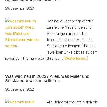
Azubi-
Löhne
29. Dezember 2023
im
Malerhandwerk
Das neue Jahr bringt wieder
zahlreiche Neuerungen und
Änderungen mit sich. Die
folgenden sollten Maler und
Stuckateure kennen. Über die
jeweiligen Links gibt es zu dem
ÜberWas
jeweiligen Thema weiterführende …
[Weiterlesen...]
wird
neu
Was wird neu in 2023? Alles, was Maler und
im
Stuckateure wissen sollten…
Jahr
2024?
30. Dezember 2022
Alles,
was
Alle Jahre wieder stellt sich die