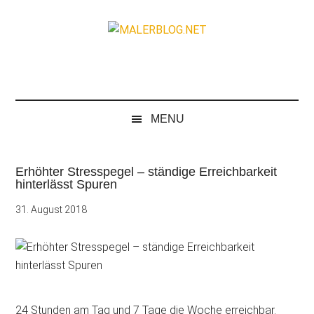
Zum
Skip
Zur
Zur
Inhalt
to
Seitenspalte
Fußzeile
MALERBLOG.NE
springen
secondary
springen
springen
Online-
menu
Magazin
für
Maler
MENU
und
Stuckateure
Erhöhter Stresspegel – ständige Erreichbarkeit
hinterlässt Spuren
31. August 2018
24 Stunden am Tag und 7 Tage die Woche erreichbar.