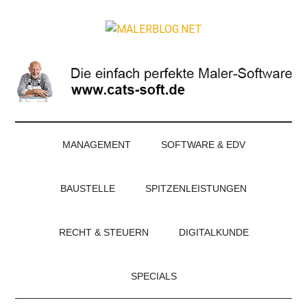
Zum
Skip
Zur
Zur
Inhalt
to
Seitenspalte
Fußzeile
MALERBLOG.NE
springen
secondary
springen
springen
Online-
menu
Magazin
für
Maler
und
Stuckateure
MANAGEMENT
SOFTWARE & EDV
BAUSTELLE
SPITZENLEISTUNGEN
RECHT & STEUERN
DIGITALKUNDE
SPECIALS