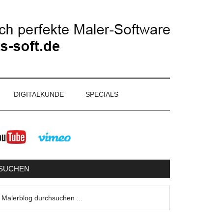
DIGITALKUNDE
SPECIALS
eitenspalte
SUCHEN
lerblog
urchsuchen