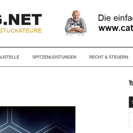
NET
AUSTELLE
SPITZENLEISTUNGEN
RECHT & STEUERN
S
Ma
d
...