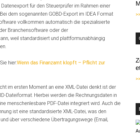
M
der Datenexport für den Steuerprüfer im Rahmen einer
. Bei dem sogenannten GOBD-Export im IDEA Format
>
oftware vollkommen automatisch die spezialisierte
n der Branchensoftware oder der
ann, weil standardisiert und plattformunabhängig
den.
Z
ie hier:
Wenn das Finanzamt klopft – Pflicht zur
e
>>
nicht im ersten Moment an eine XML-Datei denkt ist der
-Dateiformat. Hierbei werden die Rechnungsdaten in
ine menschenlesbare PDF-Datei integriert wird. Auch die
nung ist eine standardisierte XML-Datei, was den
und über verschiedene Übertragungswege (Email,