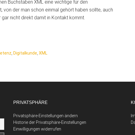
achen Buchstaben XML eine wichtige für den
t, von der man schon einmal gehört haben sollte, auch
ar nicht direkt damit in Kontakt kommt.
petenz
,
Digitalkunde
,
XML
PRIVATSPHÄRE
K
Privatsphäre-Einstellungen ändern
I
Historie der Privatsphäre-Einstellungen
D
Einwilligungen widerrufen