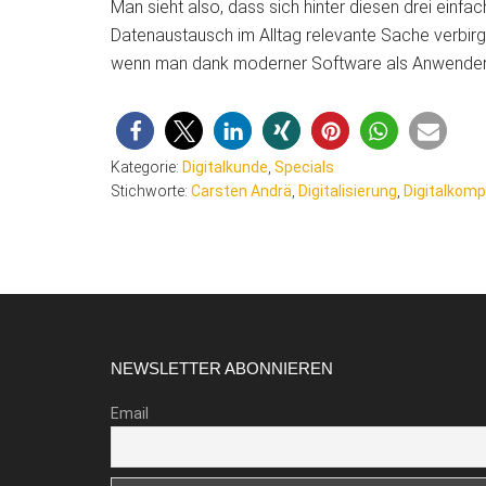
Man sieht also, dass sich hinter diesen drei einf
Datenaustausch im Alltag relevante Sache verbirg
wenn man dank moderner Software als Anwender g
Kategorie:
Digitalkunde
,
Specials
Stichworte:
Carsten Andrä
,
Digitalisierung
,
Digitalkom
Footer
NEWSLETTER ABONNIEREN
Email