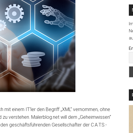
I
Ne
au
Em
h mit einem IT‘ler den Begriff „XML“ vernommen, ohne
d zu verstehen. Malerblog.net will dem „Geheimwissen“
den geschäftsführenden Gesellschafter der C.A.T.S.-