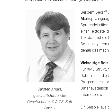
Bei dem Begriff 
M
arkup
L
anguage
Sprachdefinition 
einer Textdatei 
Textdatei ist di
Betriebssystem 
genau das macht
Vielseitige Bei
Für XML-Struktur
Dabei reicht di
Programmen über
Datenaustausch 
Carsten Andrä,
Internetbrowser.
geschäftsführender
Gesellschafter C.A.T.S.-Soft
Ein Beispiel aus
GmbH