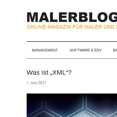
Zum
Skip
Zur
Zur
Inhalt
to
Seitenspalte
Fußzeile
springen
secondary
springen
springen
menu
MALERBLOG.
Online-
Magazin
für
MANAGEMENT
SOFTWARE & EDV
B
Maler
und
Stuckateure
Was ist „XML“?
1. Juni 2021