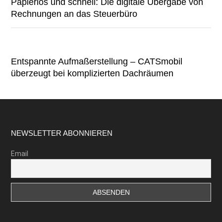
Papierlos und schnell: Die digitale Übergabe von
Rechnungen an das Steuerbüro
Entspannte Aufmaßerstellung – CATSmobil
überzeugt bei komplizierten Dachräumen
Footer
NEWSLETTER ABONNIEREN
Email