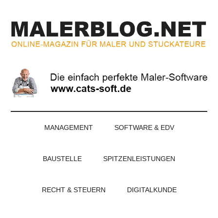
Zum
Skip
Zur
Zur
Inhalt
to
Seitenspalte
Fußzeile
springen
secondary
springen
springen
menu
MALERBLOG.NE
Online-
Magazin
für
Maler
und
Stuckateure
MANAGEMENT
SOFTWARE & EDV
BAUSTELLE
SPITZENLEISTUNGEN
RECHT & STEUERN
DIGITALKUNDE