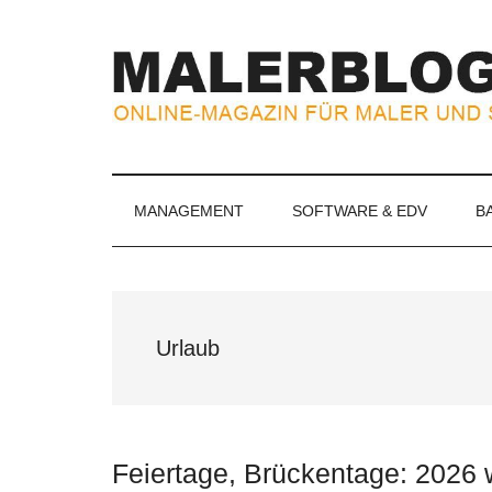
Zum
Skip
Zur
Zur
Inhalt
to
Seitenspalte
Fußzeile
springen
secondary
springen
springen
menu
MALERBLOG.
Online-
Magazin
für
MANAGEMENT
SOFTWARE & EDV
B
Maler
und
Stuckateure
Urlaub
Feiertage, Brückentage: 2026 w