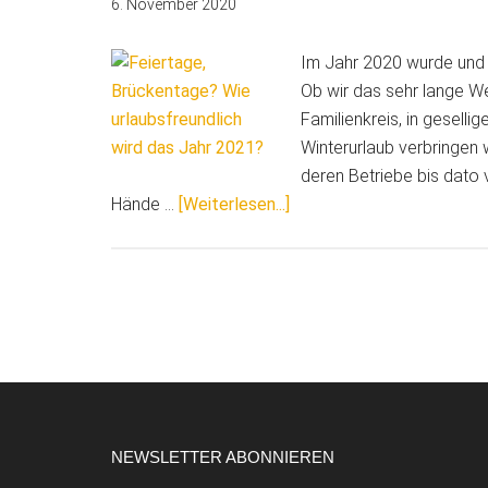
6. November 2020
Im Jahr 2020 wurde und 
Ob wir das sehr lange W
Familienkreis, in gesell
Winterurlaub verbringen 
deren Betriebe bis dato
ÜberFeiertage,
Hände …
[Weiterlesen...]
Brückentage?
Wie
urlaubsfreundlich
wird
das
Jahr
2021?
Footer
NEWSLETTER ABONNIEREN