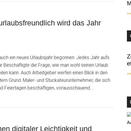
M
Wirkung:
Mit
>
dem
rlaubsfreundlich wird das Jahr
digitalen
Urlaubsantrag
zu
mehr
Z
auch ein neues Urlaubsjahr begonnen. Jedes Jahr aufs
Effizienz
e
nur Beschäftigte die Frage, wie man wohl seinen Urlaub
im
eilen kann. Auch Arbeitgeber werfen einen Blick in den
Büro
>>
tem Grund. Maler- und Stuckateurunternehmer, die sich
und Feiertagen beschäftigen, vorausschauend …
n digitaler Leichtigkeit und