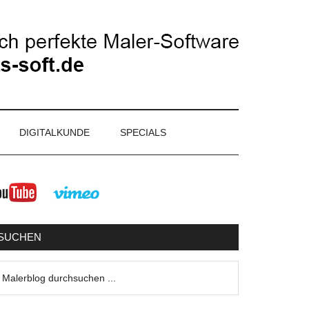
DIGITALKUNDE
SPECIALS
eitenspalte
SUCHEN
lerblog
urchsuchen