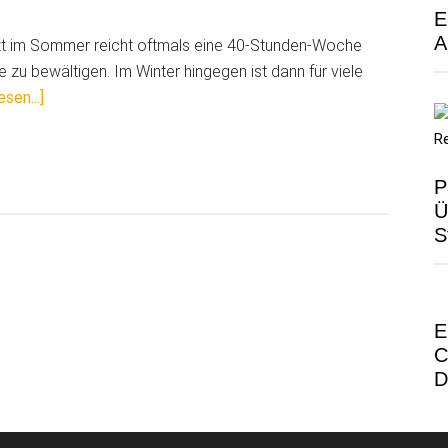
E
Zeiterfassung
A
zt im Sommer reicht oftmals eine 40-Stunden-Woche
e zu bewältigen. Im Winter hingegen ist dann für viele
ÜberMehr
sen...]
Flexibilität
durch
Arbeitszeitkonten.
P
Ü
S
E
C
D