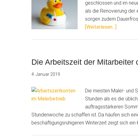
geschlossen und im neue
als die Renovierung der 
sorgen zudem Dauerfrost
ÜberSchl
[Weiterlesen...]
Kein
Grund
zur
Kündigun
Die Arbeitszeit der Mitarbeiter
4. Januar 2019
Die meisten Maler- und 
Stunden als es die üblich
auftragsstärkeren Sommerh
Stundenwoche zu schaffen ist. Da häufen sich ei
beschäftigungsruhigeren Winterzeit zeigt sich ein 