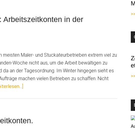
der
M
Mitarbeiter
>
clever
Arbeitszeitkonten in der
einsetzen
n meisten Maler- und Stuckateurbetrieben extrem viel zu
Z
Stunden-Woche nicht aus, um die Arbeit bewältigen zu
e
d da an der Tagesordnung. Im Winter hingegen sieht es
>>
ufträge machen vielen Betrieben zu schaffen. Nicht
ÜberViele
iterlesen...]
Überstunden
im
Sommer:
Arbeitszeitkonten
zeitkonten.
in
der