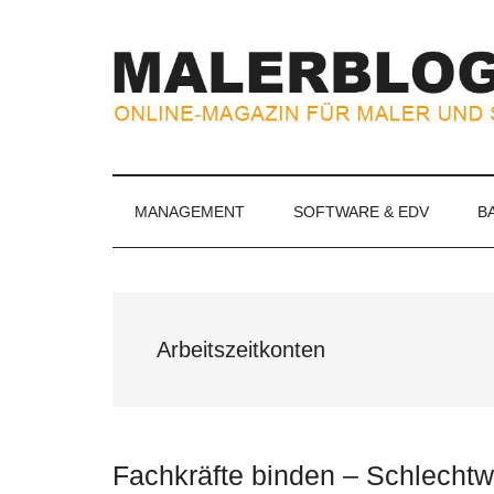
Zum
Skip
Zur
Zur
Inhalt
to
Seitenspalte
Fußzeile
springen
secondary
springen
springen
menu
MALERBLOG.
Online-
Magazin
für
MANAGEMENT
SOFTWARE & EDV
B
Maler
und
Stuckateure
Arbeitszeitkonten
Fachkräfte binden – Schlecht