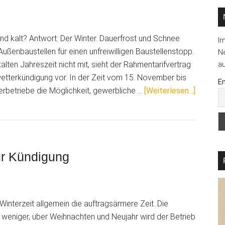
 und kalt? Antwort: Der Winter. Dauerfrost und Schnee
I
ßenbaustellen für einen unfreiwilligen Baustellenstopp.
Ne
kalten Jahreszeit nicht mit, sieht der Rahmentarifvertrag
au
etterkündigung vor. In der Zeit vom 15. November bis
Em
ÜberFac
rbetriebe die Möglichkeit, gewerbliche …
[Weiterlesen...]
binden
–
Schlech
vermeid
ur Kündigung
 Winterzeit allgemein die auftragsärmere Zeit. Die
weniger, über Weihnachten und Neujahr wird der Betrieb