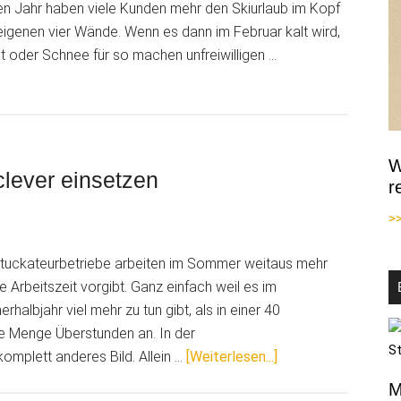
n Jahr haben viele Kunden mehr den Skiurlaub im Kopf
eigenen vier Wände. Wenn es dann im Februar kalt wird,
 oder Schnee für so machen unfreiwilligen …
echtwetter?
W
g
 clever einsetzen
r
>
Stuckateurbetriebe arbeiten im Sommer weitaus mehr
e Arbeitszeit vorgibt. Ganz einfach weil es im
albjahr viel mehr zu tun gibt, als in einer 40
ne Menge Überstunden an. In der
ÜberDie
komplett anderes Bild. Allein …
[Weiterlesen...]
Arbeitszeit
M