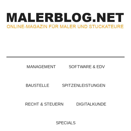
Zum
Skip
Zur
Zur
Inhalt
to
Seitenspalte
Fußzeile
springen
secondary
springen
springen
menu
MALERBLOG.NE
Online-
Magazin
für
Maler
und
MANAGEMENT
SOFTWARE & EDV
Stuckateure
BAUSTELLE
SPITZENLEISTUNGEN
RECHT & STEUERN
DIGITALKUNDE
SPECIALS