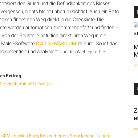
matisiert den Grund und die Befindlichkeit des Risses
 vergessen, nichts bleibt unberücksichtigt. Auch ein Foto
en findet den Weg direkt in die Checkliste. Die
liste werden automatisch zusammengefaßt und finden –
– von der Baustelle natürlich direkt ihren Weg in die
he Maler-Software
C.A.T.S.-WARICUM
im Büro. So ist das
M
okumentiert und analysiert.
Und das Wichtigste: Die
M
>
en Beitrag:
ft – auch von unterwegs.
Z
e
>>
e CRM
,
mobiles Büro
,
Regiearbeiten
,
Smartphone
,
Touch-