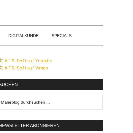
DIGITALKUNDE
SPECIALS
eitenspalte
SUCHEN
lerblog
urchsuchen
NEWSLETTER ABONNIEREN