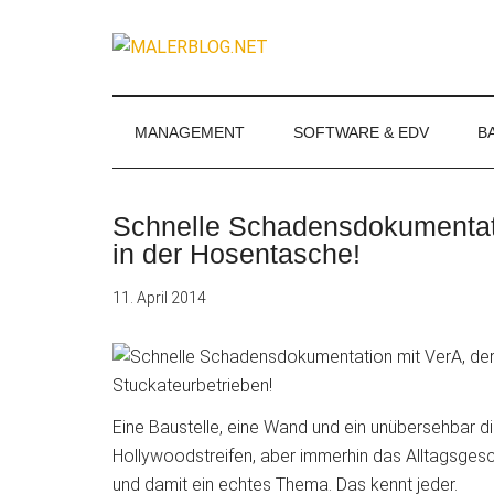
Zum
Skip
Zur
Zur
Inhalt
to
Seitenspalte
Fußzeile
MALERBLOG.
springen
secondary
springen
springen
Online-
menu
Magazin
für
MANAGEMENT
SOFTWARE & EDV
B
Maler
und
Stuckateure
Schnelle Schadensdokumentati
in der Hosentasche!
11. April 2014
Eine Baustelle, eine Wand und ein unübersehbar dic
Hollywoodstreifen, aber immerhin das Alltagsgesc
und damit ein echtes Thema. Das kennt jeder.