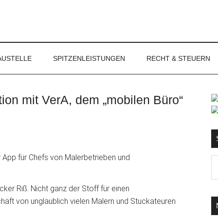
NET
AUSTELLE
SPITZENLEISTUNGEN
RECHT & STEUERN
on mit VerA, dem „mobilen Büro“
S
Ma
d
...
ker Riß. Nicht ganz der Stoff für einen
häft von unglaublich vielen Malern und
Stuckateuren