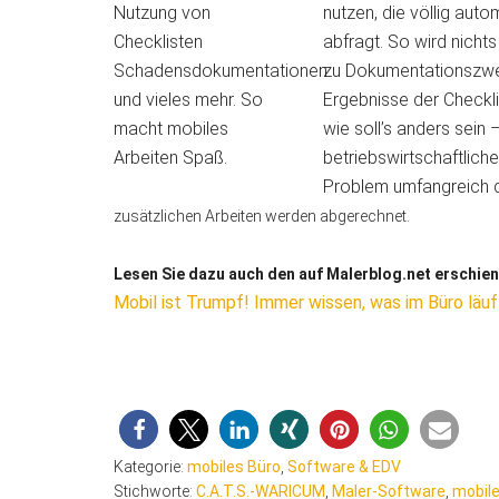
nutzen, die völlig auto
abfragt. So wird nichts
zu Dokumentationszweck
Ergebnisse der Check
wie soll’s anders sein 
betriebswirtschaftlic
Problem umfangreich d
zusätzlichen Arbeiten werden abgerechnet.
Lesen Sie dazu auch den auf Malerblog.net erschien
Mobil ist Trumpf! Immer wissen, was im Büro läu
Kategorie:
mobiles Büro
,
Software & EDV
Stichworte:
C.A.T.S.-WARICUM
,
Maler-Software
,
mobil