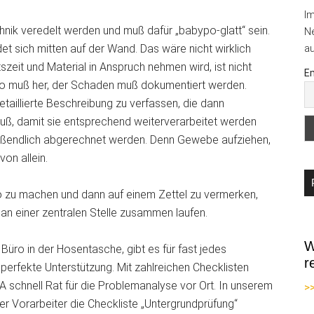
I
hnik veredelt werden und muß dafür „babypo-glatt“ sein.
Ne
det sich mitten auf der Wand. Das wäre nicht wirklich
au
szeit und Material in Anspruch nehmen wird, ist nicht
Em
oto muß her, der Schaden muß dokumentiert werden.
aillierte Beschreibung zu verfassen, die dann
muß, damit sie entsprechend weiterverarbeitet werden
hlußendlich abgerechnet werden. Denn Gewebe aufziehen,
von allein.
o zu machen und dann auf einem Zettel zu vermerken,
an einer zentralen Stelle zusammen laufen.
W
Büro in der Hosentasche, gibt es für fast jedes
r
perfekte Unterstützung. Mit zahlreichen Checklisten
A schnell Rat für die Problemanalyse vor Ort. In unserem
>
er Vorarbeiter die Checkliste „Untergrundprüfung“