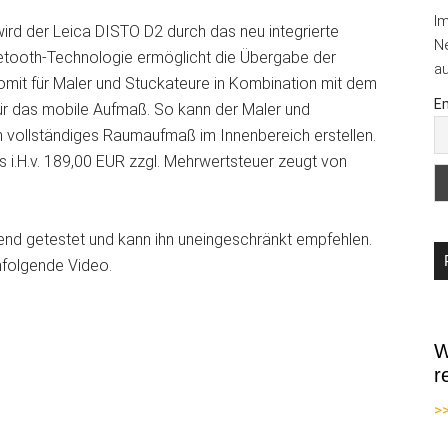
I
ird der Leica DISTO D2 durch das neu integrierte
Ne
etooth-Technologie ermöglicht die Übergabe der
au
mit für Maler und Stuckateure in Kombination mit dem
Em
ür das mobile Aufmaß. So kann der Maler und
in vollständiges Raumaufmaß im Innenbereich erstellen.
s i.H.v. 189,00 EUR zzgl. Mehrwertsteuer zeugt von
end getestet und kann ihn uneingeschränkt empfehlen.
chfolgende Video.
W
r
>