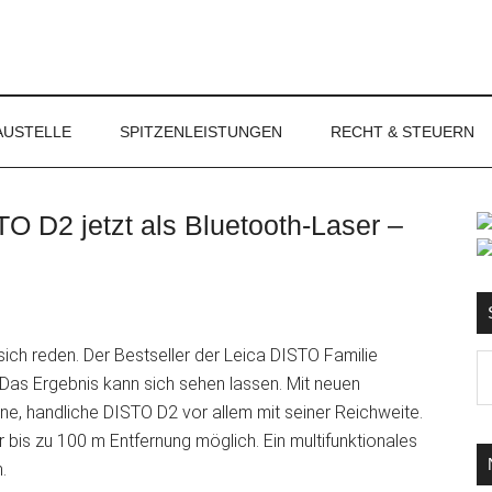
NET
AUSTELLE
SPITZENLEISTUNGEN
RECHT & STEUERN
O D2 jetzt als Bluetooth-Laser –
S
ch reden. Der Bestseller der Leica DISTO Familie
Ma
as Ergebnis kann sich sehen lassen. Mit neuen
d
ine, handliche DISTO D2 vor allem mit seiner Reichweite.
...
bis zu 100 m Entfernung möglich. Ein multifunktionales
en.