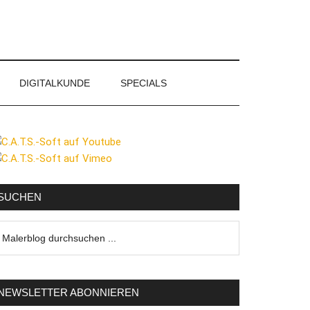
DIGITALKUNDE
SPECIALS
eitenspalte
SUCHEN
lerblog
urchsuchen
NEWSLETTER ABONNIEREN