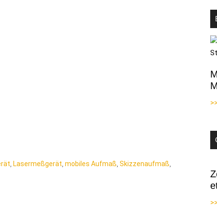
M
M
>
rät
,
Lasermeßgerät
,
mobiles Aufmaß
,
Skizzenaufmaß
,
Z
e
>>