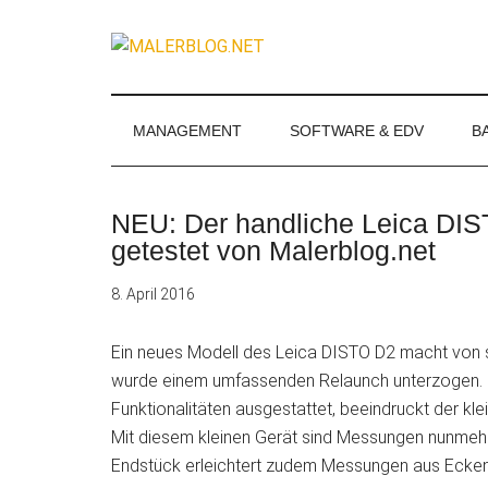
Zum
Skip
Zur
Zur
Inhalt
to
Seitenspalte
Fußzeile
MALERBLOG.
springen
secondary
springen
springen
Online-
menu
Magazin
für
MANAGEMENT
SOFTWARE & EDV
B
Maler
und
Stuckateure
NEU: Der handliche Leica DIST
getestet von Malerblog.net
8. April 2016
Ein neues Modell des Leica DISTO D2 macht von si
wurde einem umfassenden Relaunch unterzogen. D
Funktionalitäten ausgestattet, beeindruckt der kle
Mit diesem kleinen Gerät sind Messungen nunmehr 
Endstück erleichtert zudem Messungen aus Eck