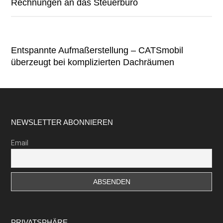
Rechnungen an das Steuerbüro
Entspannte Aufmaßerstellung – CATSmobil
überzeugt bei komplizierten Dachräumen
Footer
NEWSLETTER ABONNIEREN
Email
PRIVATSPHÄRE