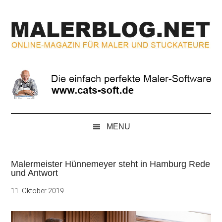
Zum
Skip
Zur
Zur
Inhalt
to
Seitenspalte
Fußzeile
springen
secondary
springen
springen
menu
MALERBLOG.NE
Online-
Magazin
für
Maler
und
Stuckateure
MENU
Malermeister Hünnemeyer steht in Hamburg Rede
und Antwort
11. Oktober 2019