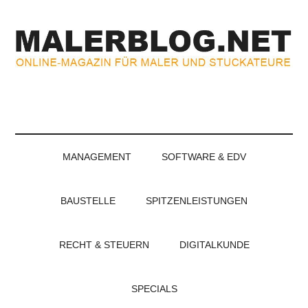
Zum
Skip
Zur
Zur
Inhalt
to
Seitenspalte
Fußzeile
springen
secondary
springen
springen
menu
MALERBLOG.NE
Online-
Magazin
für
Maler
und
MANAGEMENT
SOFTWARE & EDV
Stuckateure
BAUSTELLE
SPITZENLEISTUNGEN
RECHT & STEUERN
DIGITALKUNDE
SPECIALS