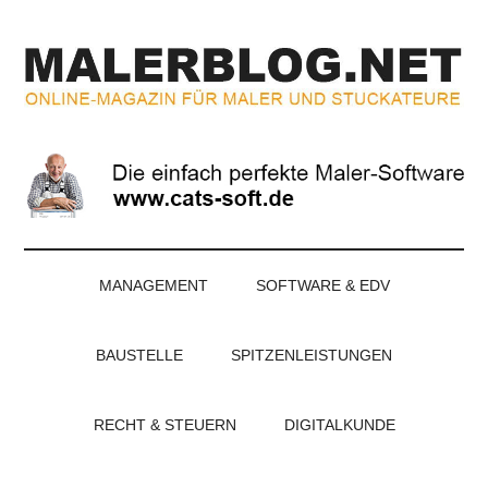
Zum
Skip
Zur
Zur
Inhalt
to
Seitenspalte
Fußzeile
springen
secondary
springen
springen
menu
MALERBLOG.NE
Online-
Magazin
für
Maler
und
Stuckateure
MANAGEMENT
SOFTWARE & EDV
BAUSTELLE
SPITZENLEISTUNGEN
RECHT & STEUERN
DIGITALKUNDE